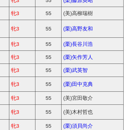
牝3
55
(栗)藤原英昭
牝3
55
(美)高柳瑞樹
牝3
55
(栗)高野友和
牝3
55
(栗)長谷川浩
牝3
55
(栗)矢作芳人
牝3
55
(栗)武英智
牝3
55
(栗)田中克典
牝3
55
(美)宮田敬介
牝3
55
(美)木村哲也
牝3
55
(栗)須貝尚介