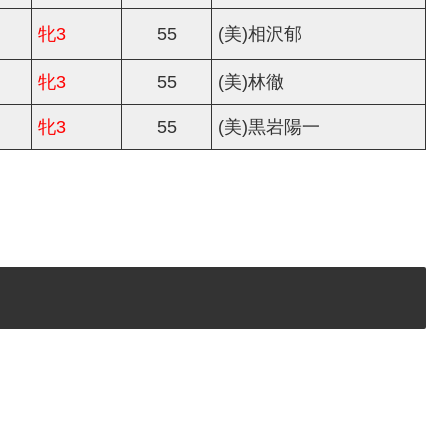
牝3
55
(美)相沢郁
牝3
55
(美)林徹
牝3
55
(美)黒岩陽一