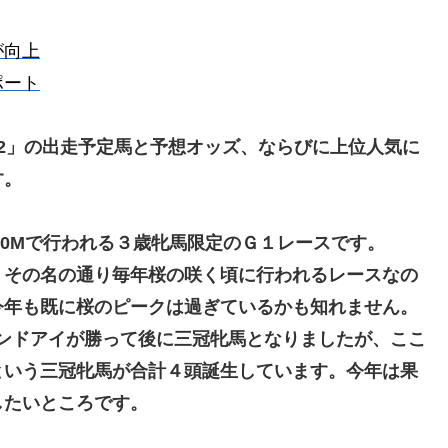
が向上
ポート
022」の出走予定馬と予想オッズ、ならびに上位人気に
す。
00Mで行われる３歳牝馬限定のＧ１レースです。
、その名の通り毎年桜の咲く頃に行われるレースなの
今年も既に桜のピークは過ぎているかも知れません。
ーモンドアイが勝って後に三冠牝馬となりましたが、ここ
という三冠牝馬が合計４頭誕生しています。今年は果
したいところです。