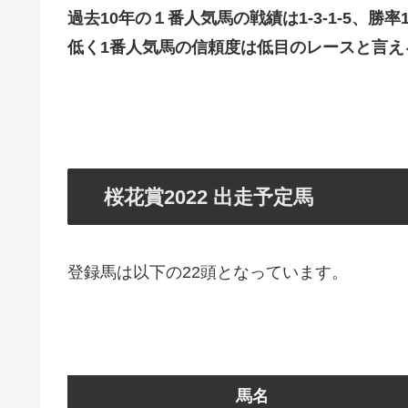
過去10年の１番人気馬の戦績は1-3-1-5、勝
低く1番人気馬の信頼度は低目のレースと言え
桜花賞2022 出走予定馬
登録馬は以下の22頭となっています。
馬名