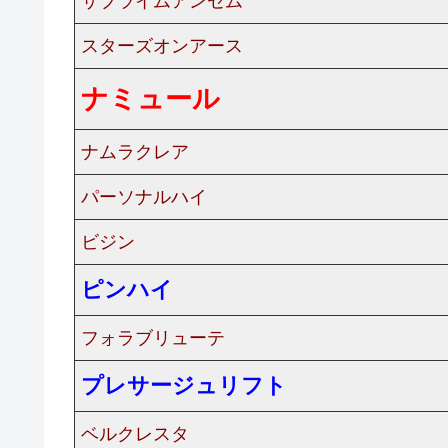
サブライムアンセム
スターズオンアース
ナミュール
ナムラクレア
パーソナルハイ
ビジン
ピンハイ
フォラブリューテ
プレサージュリフト
ベルクレスタ