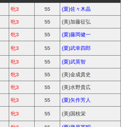
牝3
55
(栗)佐々木晶
牝3
55
(美)加藤征弘
牝3
55
(栗)藤岡健一
牝3
55
(栗)武幸四郎
牝3
55
(栗)武英智
牝3
55
(美)金成貴史
牝3
55
(美)水野貴広
牝3
55
(栗)矢作芳人
牝3
55
(美)国枝栄