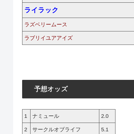
ライラック
ラズベリームース
ラブリイユアアイズ
予想オッズ
1
ナミュール
2.0
2
サークルオブライフ
5.1