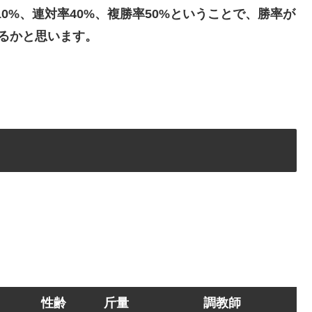
率10%、連対率40%、複勝率50%ということで、勝率が
るかと思います。
性齢
斤量
調教師