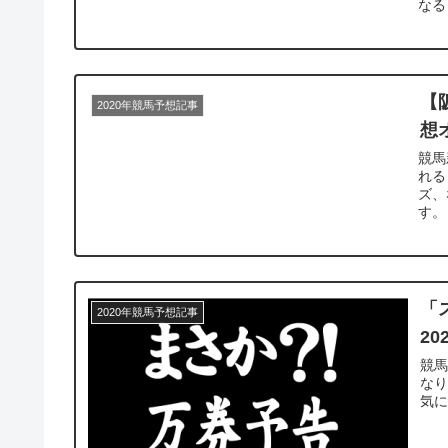
なる
【
2020年競馬予想記事
想
競馬
れる
ズ、
す。 
「
2020年競馬予想記事
2
競馬
なり
気に