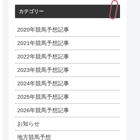
カテゴリー
2020年競馬予想記事
2021年競馬予想記事
2022年競馬予想記事
2023年競馬予想記事
2024年競馬予想記事
2025年競馬予想記事
2026年競馬予想記事
お知らせ
地方競馬予想