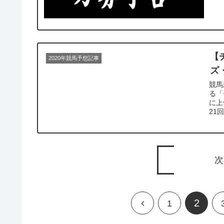
【
2020年競馬予想記事
ズ
競馬
る「
に上
21回
次
2
1