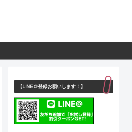
【LINE＠登録お願いします！】