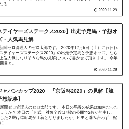
なる「...
2020.11.29
ステイヤーズステークス2020】出走予定馬・予想オ
ズ・人気馬見解
新聞ゼロ管理人のゼロ太郎です。 2020年12月5日（土）に行われ
ステイヤーズステークス2020」の出走予定馬と予想オッズ、なら
上位人気になりそうな馬の見解について書かせて頂きます。 今年
回目と...
2020.11.29
ジャパンカップ2020」「京阪杯2020」の見解【競
予想記事】
新聞ゼロ管理人のゼロ太郎です。 本日の馬券の成果は如何だった
ょうか？ 本日の「Ｆ式」対象全鞍は4鞍の公開で2鞍が的中し、
中した２鞍は◎軸馬が１着となりましたが、ヒモと噛み合わず、配
...