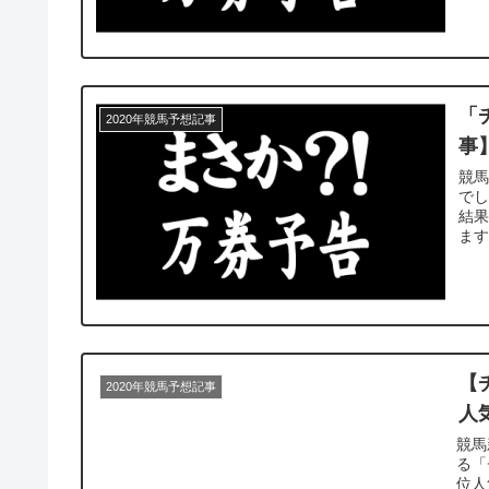
「
2020年競馬予想記事
事
競馬
でし
結
ますが
【
2020年競馬予想記事
人
競馬
る「
位人