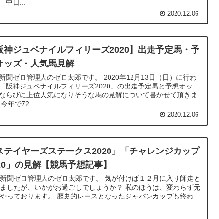
「中日...
2020.12.06
阪神ジュベナイルフィリーズ2020】出走予定馬・予
オッズ・人気馬見解
新聞ゼロ管理人のゼロ太郎です。 2020年12月13日（日）に行わ
「阪神ジュベナイルフィリーズ2020」の出走予定馬と予想オッ
ならびに上位人気になりそうな馬の見解について書かせて頂きま
今年で72...
2020.12.06
ステイヤーズステークス2020」「チャレンジカップ
020」の見解【競馬予想記事】
新聞ゼロ管理人のゼロ太郎です。 気が付けば１２月に入り師走と
ましたが、いかがお過ごしでしょうか？ 私のほうは、変わらず元
やっております。 歴史的レースとなったジャパンカップも終わ...