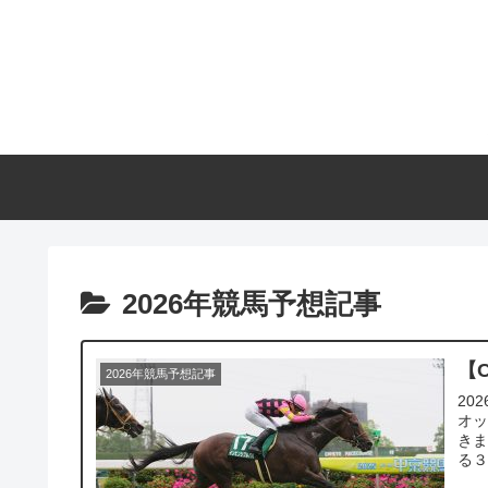
2026年競馬予想記事
【
2026年競馬予想記事
20
オ
きま
る３