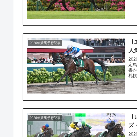
【
2026年競馬予想記事
人
20
定
書か
札幌
【
2026年競馬予想記事
ズ
20