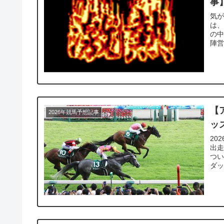
事
気が
は、
の
陣営
【
2026年競馬予想記事
ッ
20
出
つい
ダッ