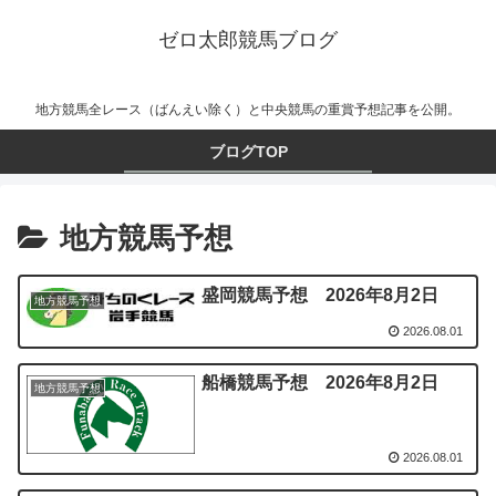
ゼロ太郎競馬ブログ
地方競馬全レース（ばんえい除く）と中央競馬の重賞予想記事を公開。
ブログTOP
地方競馬予想
盛岡競馬予想 2026年8月2日
地方競馬予想
2026.08.01
船橋競馬予想 2026年8月2日
地方競馬予想
2026.08.01