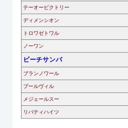
テーオービクトリー
ディメンシオン
トロワゼトワル
ノーワン
ビーチサンバ
ブランノワール
プールヴィル
メジェールスー
リバティハイツ