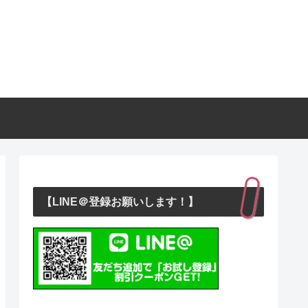
【LINE＠登録お願いします！】