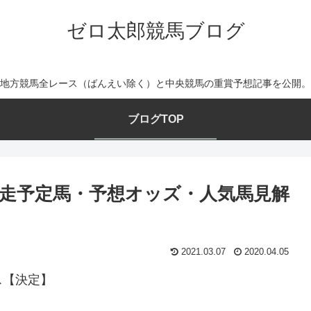
ゼロ太郎競馬ブログ
地方競馬全レース（ばんえい除く）と中央競馬の重賞予想記事を公開。
ブログTOP
出走予定馬・予想オッズ・人気馬見解
2021.03.07
2020.04.05
ス【決定】