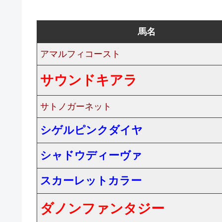
馬名
アマルフィコースト
サウンドキアラ
サトノガーネット
シゲルピンクダイヤ
シャドウディーヴァ
スカーレットカラー
ダノンファンタジー