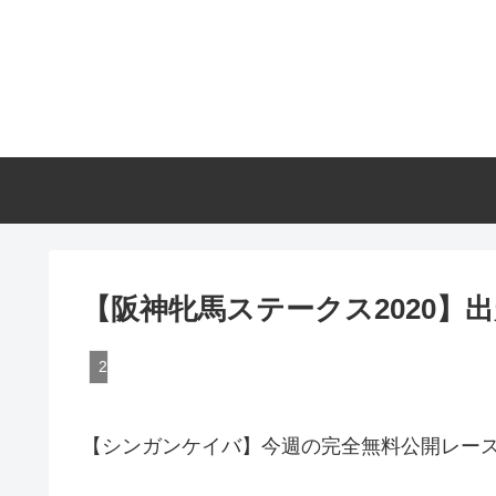
【阪神牝馬ステークス2020】
2020年競馬予想記事
【シンガンケイバ】今週の完全無料公開レー