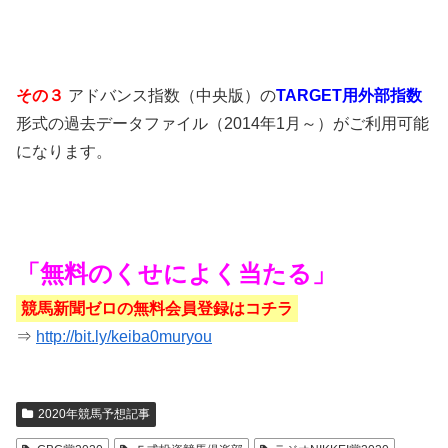
その３
アドバンス指数（中央版）の
TARGET用外部指数
形式の過去データファイル（2014年1月～）がご利用可能
になります。
「無料のくせによく当たる」
競馬新聞ゼロの無料会員登録はコチラ
⇒
http://bit.ly/keiba0muryou
2020年競馬予想記事