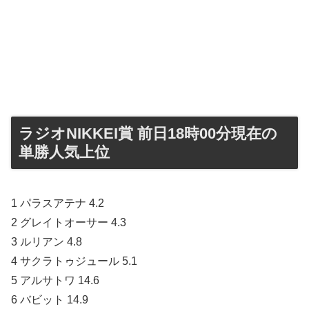
ラジオNIKKEI賞 前日18時00分現在の
単勝人気上位
1 パラスアテナ 4.2
2 グレイトオーサー 4.3
3 ルリアン 4.8
4 サクラトゥジュール 5.1
5 アルサトワ 14.6
6 バビット 14.9