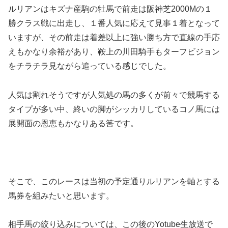
ルリアンはキズナ産駒の牡馬で前走は阪神芝2000Mの１
勝クラス戦に出走し、１番人気に応えて見事１着となって
いますが、その前走は着差以上に強い勝ち方で直線の手応
えもかなり余裕があり、鞍上の川田騎手もターフビジョン
をチラチラ見ながら追っている感じでした。
人気は割れそうですが人気処の馬の多くが前々で競馬する
タイプが多い中、終いの脚がシッカリしているコノ馬には
展開面の恩恵もかなりある筈です。
そこで、このレースは当初の予定通りルリアンを軸とする
馬券を組みたいと思います。
相手馬の絞り込みについては、この後のYotube生放送で