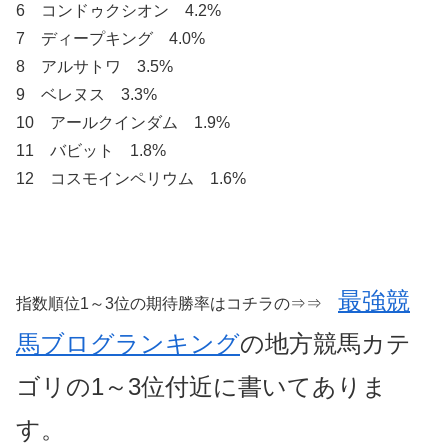
6 コンドゥクシオン 4.2%
7 ディープキング 4.0%
8 アルサトワ 3.5%
9 ベレヌス 3.3%
10 アールクインダム 1.9%
11 バビット 1.8%
12 コスモインペリウム 1.6%
最強競
指数順位1～3位の期待勝率はコチラの⇒⇒
馬ブログランキング
の地方競馬カテ
ゴリの1～3位付近に書いてありま
す。