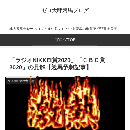
ゼロ太郎競馬ブログ
地方競馬全レース（ばんえい除く）と中央競馬の重賞予想記事を公開。
ブログTOP
「ラジオNIKKEI賞2020」「ＣＢＣ賞
2020」の見解【競馬予想記事】
2020年競馬予想記事