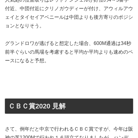
付近、中団付近にクリノガウディーが付け、アウィルアウ
ェイとタイセイアベニールは中団よりも後方寄りのポジシ
ョンとなりそう。
グランドロワが逃げると想定した場合、600M通過は34秒
前半ぐらいの馬場を考慮すると平均か平均よりも速めのペ
ースになると予想。
ＣＢＣ賞2020 見解
さて、例年だと中京で行われるＣＢＣ賞ですが、今年は阪
神の芝1200Mで行われ１６頭立てなりましたが、ハンデ