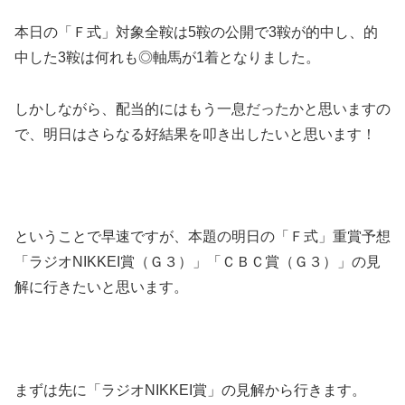
本日の「Ｆ式」対象全鞍は5鞍の公開で3鞍が的中し、的
中した3鞍は何れも◎軸馬が1着となりました。
しかしながら、配当的にはもう一息だったかと思いますの
で、明日はさらなる好結果を叩き出したいと思います！
ということで早速ですが、本題の明日の「Ｆ式」重賞予想
「ラジオNIKKEI賞（Ｇ３）」「ＣＢＣ賞（Ｇ３）」の見
解に行きたいと思います。
まずは先に「ラジオNIKKEI賞」の見解から行きます。