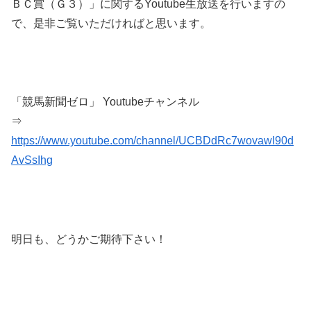
ＢＣ賞（Ｇ３）」に関するYoutube生放送を行いますの
で、是非ご覧いただければと思います。
「競馬新聞ゼロ」 Youtubeチャンネル
⇒
https://www.youtube.com/channel/UCBDdRc7wovawI90d
AvSsIhg
明日も、どうかご期待下さい！