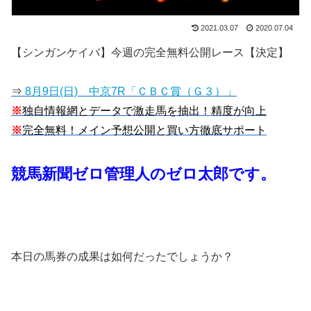
2021.03.07
2020.07.04
【シンガンケイバ】今週の完全無料公開レース【決定】
⇒
8月9日(日) 中京7R「ＣＢＣ賞（Ｇ３）」
※
独自情報網とデータで激走馬を抽出！精度が向上
※
完全無料！メイン予想公開と買い方徹底サポート
競馬新聞ゼロ管理人のゼロ太郎です。
本日の馬券の成果は如何だったでしょうか？