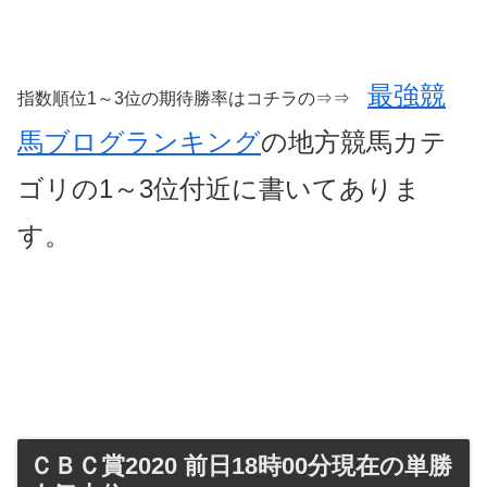
最強競
指数順位1～3位の期待勝率はコチラの⇒⇒
馬ブログランキング
の地方競馬カテ
ゴリの1～3位付近に書いてありま
す。
ＣＢＣ賞2020 前日18時00分現在の単勝