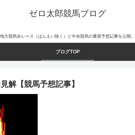
ゼロ太郎競馬ブログ
地方競馬全レース（ばんえい除く）と中央競馬の重賞予想記事を公開。
ブログTOP
の見解【競馬予想記事】