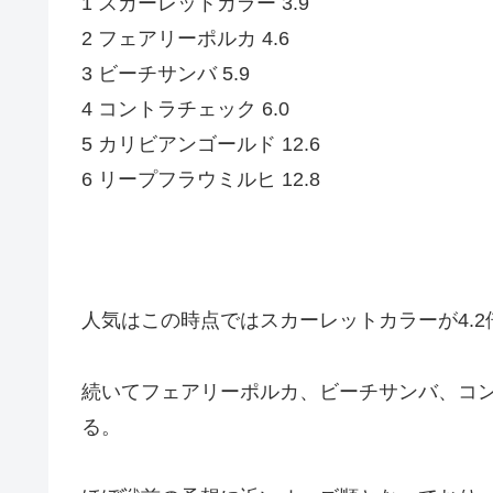
1 スカーレットカラー 3.9
2 フェアリーポルカ 4.6
3 ビーチサンバ 5.9
4 コントラチェック 6.0
5 カリビアンゴールド 12.6
6 リープフラウミルヒ 12.8
人気はこの時点ではスカーレットカラーが4.2
続いてフェアリーポルカ、ビーチサンバ、コン
る。