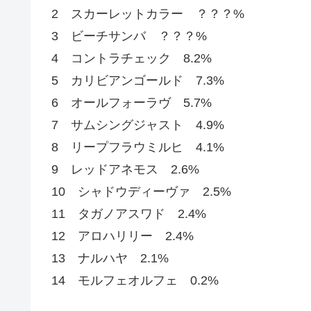
2 スカーレットカラー ？？？%
3 ビーチサンバ ？？？%
4 コントラチェック 8.2%
5 カリビアンゴールド 7.3%
6 オールフォーラヴ 5.7%
7 サムシングジャスト 4.9%
8 リープフラウミルヒ 4.1%
9 レッドアネモス 2.6%
10 シャドウディーヴァ 2.5%
11 タガノアスワド 2.4%
12 アロハリリー 2.4%
13 ナルハヤ 2.1%
14 モルフェオルフェ 0.2%