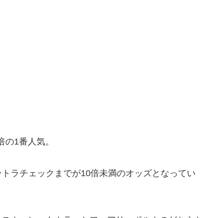
倍の1番人気。
トラチェックまでが10倍未満のオッズとなってい