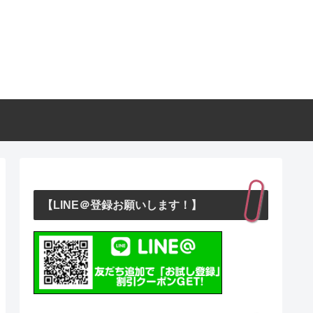
【LINE＠登録お願いします！】