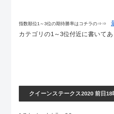
指数順位1～3位の期待勝率はコチラの⇒⇒
カテゴリの1～3位付近に書いて
クイーンステークス2020 前日1