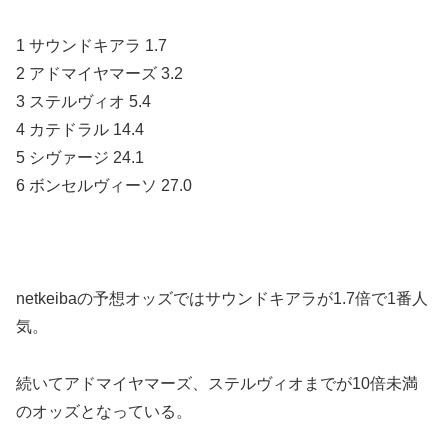
1 サウンドキアラ 1.7
2 アドマイヤマーズ 3.2
3 ステルヴィオ 5.4
4 カテドラル 14.4
5 シヴァージ 24.1
6 ボンセルヴィーソ 27.0
netkeibaの予想オッズではサウンドキアラが1.7倍で1番人
気。
続いてアドマイヤマーズ、ステルヴィオまでが10倍未満
のオッズとなっている。