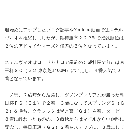
週始めにアップしたブログ記事やYoutube動画ではステル
ヴィオを推奨しましたが、期待勝率？？？%で指数順位は
２位のアドマイヤマーズと僅差の３位となっています。
ステルヴィオはロードカナロア産駒の５歳牡馬で前走は京
王杯ＳＣ（Ｇ２ 東京芝1400M）に出走し、４番人気で２
着となっています。
コノ馬、２歳時から活躍し、ダノンプレミアムが勝った朝
日杯ＦＳ（Ｇ１）で２着、３歳になってスプリングＳ（Ｇ
２）を勝ち、クラシックは皐月賞（Ｇ１）４着、ダービー
８着に終わったものの、３歳秋からはマイルから中距離に
専念し、毎日王冠（Ｇ２）２着をステップに、３歳にして