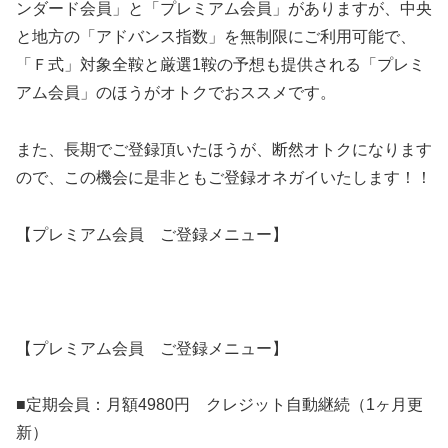
ンダード会員」と「プレミアム会員」がありますが、中央
と地方の「アドバンス指数」を無制限にご利用可能で、
「Ｆ式」対象全鞍と厳選1鞍の予想も提供される「プレミ
アム会員」のほうがオトクでおススメです。
また、長期でご登録頂いたほうが、断然オトクになります
ので、この機会に是非ともご登録オネガイいたします！！
【プレミアム会員 ご登録メニュー】
【プレミアム会員 ご登録メニュー】
■定期会員：月額4980円 クレジット自動継続（1ヶ月更
新）