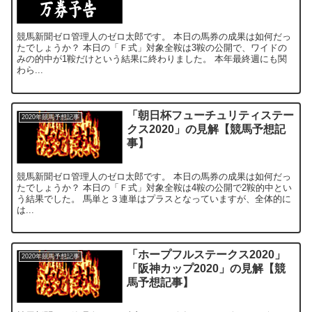
競馬新聞ゼロ管理人のゼロ太郎です。 本日の馬券の成果は如何だっ
たでしょうか？ 本日の「Ｆ式」対象全鞍は3鞍の公開で、ワイドの
みの的中が1鞍だけという結果に終わりました。 本年最終週にも関
わら...
「朝日杯フューチュリティステー
2020年競馬予想記事
クス2020」の見解【競馬予想記
事】
競馬新聞ゼロ管理人のゼロ太郎です。 本日の馬券の成果は如何だっ
たでしょうか？ 本日の「Ｆ式」対象全鞍は4鞍の公開で2鞍的中とい
う結果でした。 馬単と３連単はプラスとなっていますが、全体的に
は...
「ホープフルステークス2020」
2020年競馬予想記事
「阪神カップ2020」の見解【競
馬予想記事】