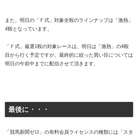
また、明日の「Ｆ式」対象全鞍のラインナップは「激熱」
4鞍となっています。
「Ｆ式」厳選1鞍の対象レースは、明日は「激熱」の4鞍
目から行く予定ですが、最終的に絞った買い目については
明日の午前中までに配信させて頂きます。
最後に・・・
「競馬新聞ゼロ」の有料会員ライセンスの種類には「スタ