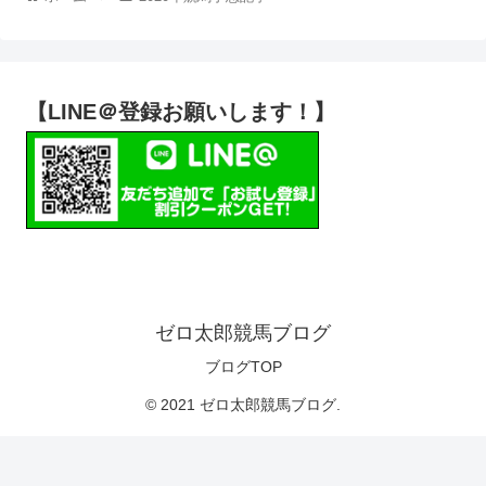
【LINE＠登録お願いします！】
ゼロ太郎競馬ブログ
ブログTOP
© 2021 ゼロ太郎競馬ブログ.