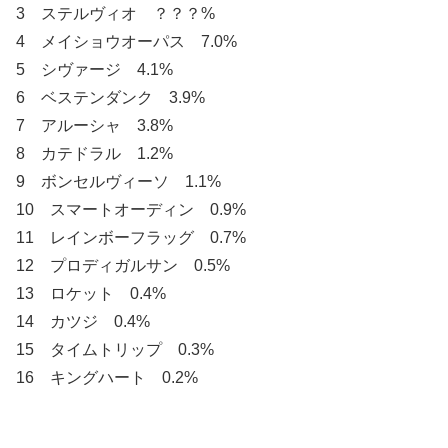
3 ステルヴィオ ？？？%
4 メイショウオーパス 7.0%
5 シヴァージ 4.1%
6 ベステンダンク 3.9%
7 アルーシャ 3.8%
8 カテドラル 1.2%
9 ボンセルヴィーソ 1.1%
10 スマートオーディン 0.9%
11 レインボーフラッグ 0.7%
12 プロディガルサン 0.5%
13 ロケット 0.4%
14 カツジ 0.4%
15 タイムトリップ 0.3%
16 キングハート 0.2%