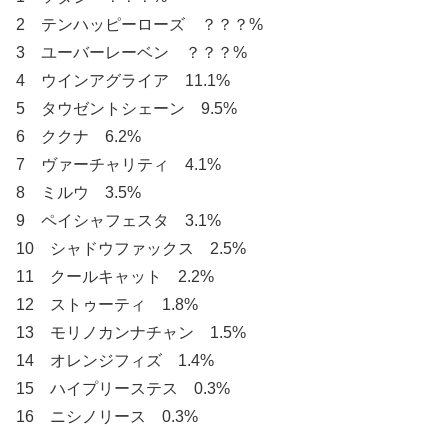
2 テンハッピーローズ ？？？%
3 ユーバーレーベン ？？？%
4 ウインアグライア 11.1%
5 タウゼントシェーン 9.5%
6 ククナ 6.2%
7 ヴァーチャリティ 4.1%
8 ミルウ 3.5%
9 ペイシャフェスタ 3.1%
10 シャドウファックス 2.5%
11 クールキャット 2.2%
12 ストゥーティ 1.8%
13 モリノカンナチャン 1.5%
14 オレンジフィズ 1.4%
15 ハイプリーステス 0.3%
16 ニシノリース 0.3%