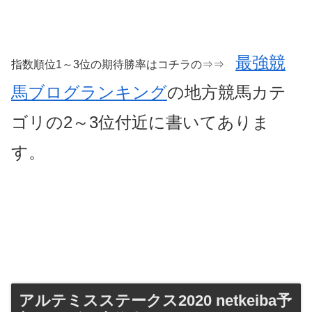
最強競
指数順位1～3位の期待勝率はコチラの⇒⇒
馬ブログランキング
の地方競馬カテ
ゴリの2～3位付近に書いてありま
す。
アルテミスステークス2020 netkeiba予