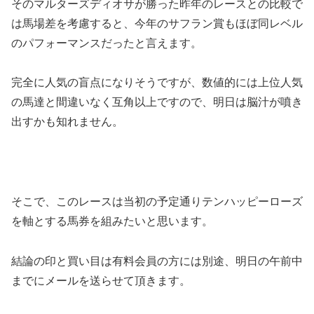
そのマルターズディオサが勝った昨年のレースとの比較で
は馬場差を考慮すると、今年のサフラン賞もほぼ同レベル
のパフォーマンスだったと言えます。
完全に人気の盲点になりそうですが、数値的には上位人気
の馬達と間違いなく互角以上ですので、明日は脳汁が噴き
出すかも知れません。
そこで、このレースは当初の予定通りテンハッピーローズ
を軸とする馬券を組みたいと思います。
結論の印と買い目は有料会員の方には別途、明日の午前中
までにメールを送らせて頂きます。