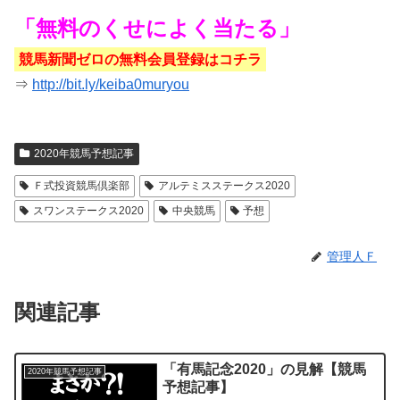
「無料のくせによく当たる」
競馬新聞ゼロの無料会員登録はコチラ
⇒
http://bit.ly/keiba0muryou
2020年競馬予想記事
Ｆ式投資競馬倶楽部
アルテミスステークス2020
スワンステークス2020
中央競馬
予想
管理人Ｆ
関連記事
「有馬記念2020」の見解【競馬
2020年競馬予想記事
予想記事】