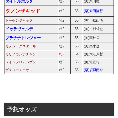
タイトルホルダー
牡2
55
(美)栗田徹
ダノンザキッド
牡2
55
(栗)安田隆行
トーセンジャック
牡2
55
(美)小桧山悟
ドゥラヴェルデ
牡2
55
(美)木村哲也
プラチナトレジャー
牡2
55
(美)国枝栄
モメントグスタール
牡2
55
(美)高木登
モリノカンナチャン
牝2
54
(美)大江原哲
レインフロムヘヴン
牡2
55
(美)堀宣行
ヴェローチェオロ
牡2
55
(栗)須貝尚介
予想オッズ