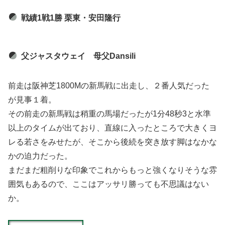
戦績1戦1勝 栗東・安田隆行
父ジャスタウェイ 母父Dansili
前走は阪神芝1800Mの新馬戦に出走し、２番人気だった
が見事１着。
その前走の新馬戦は稍重の馬場だったが1分48秒3と水準
以上のタイムが出ており、直線に入ったところで大きくヨ
レる若さをみせたが、そこから後続を突き放す脚はなかな
かの迫力だった。
まだまだ粗削りな印象でこれからもっと強くなりそうな雰
囲気もあるので、ここはアッサリ勝っても不思議はない
か。