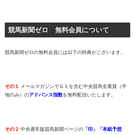
競馬新聞ゼロ 無料会員について
競馬新聞ゼロの無料会員には以下の特典がございます。
その１
メールマガジンでＧ１を含む中央競馬全重賞（平
地のみ）の
アドバンス指数
を無料配信いたします。
その２
中央通常版競馬新聞ページの
「印」「本紙予想