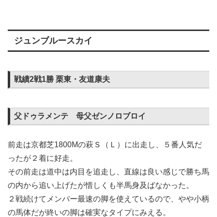
ジュンブルースカイ
戦績2戦1勝 栗東・友道康夫
父ドゥラメンテ 母父ゼンノロブロイ
前走は京都芝1800Mの萩Ｓ（Ｌ）に出走し、５番人気だ
ったが２着に好走。
その前走は道中は内目を追走し、直線は良い感じで勝ち馬
の内から追い上げたが惜しくも半馬身及ばなかった。
２戦続けてメンバー最速の脚を使えているので、やや小柄
の馬体だが終いの脚は確実なタイプにみえる。