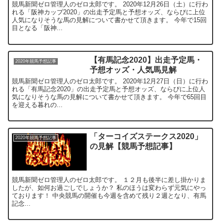
競馬新聞ゼロ管理人のゼロ太郎です。 2020年12月26日（土）に行わ
れる「阪神カップ2020」の出走予定馬と予想オッズ、ならびに上位
人気になりそうな馬の見解について書かせて頂きます。 今年で15回
目となる「阪神...
【有馬記念2020】出走予定馬・
2020年競馬予想記事
予想オッズ・人気馬見解
競馬新聞ゼロ管理人のゼロ太郎です。 2020年12月27日（日）に行わ
れる「有馬記念2020」の出走予定馬と予想オッズ、ならびに上位人
気になりそうな馬の見解について書かせて頂きます。 今年で65回目
を迎える暮れの...
「ターコイズステークス2020」
2020年競馬予想記事
の見解【競馬予想記事】
競馬新聞ゼロ管理人のゼロ太郎です。 １２月も後半に差し掛かりま
したが、如何お過ごしでしょうか？ 私のほうは変わらず元気にやっ
ております！ 中央競馬の開催も今週を含めて残り２週となり、有馬
記念...