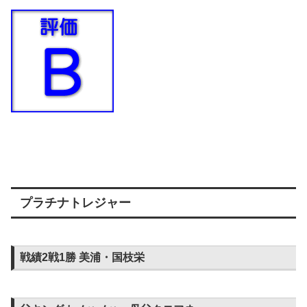
プラチナトレジャー
戦績2戦1勝 美浦・国枝栄