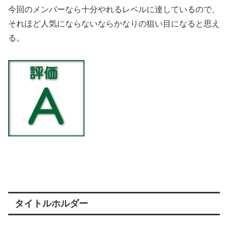
今回のメンバーなら十分やれるレベルに達しているので、
それほど人気にならないならかなりの狙い目になると思え
る。
タイトルホルダー