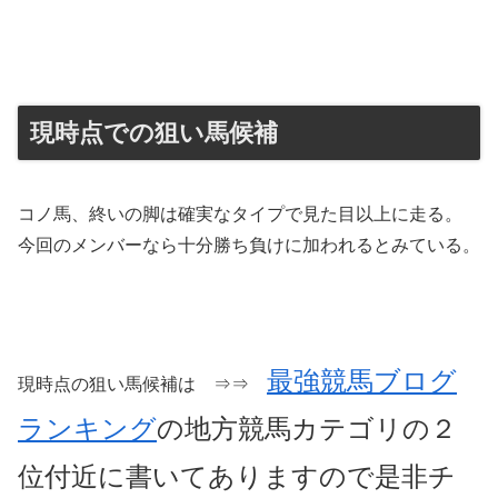
現時点での狙い馬候補
コノ馬、終いの脚は確実なタイプで見た目以上に走る。
今回のメンバーなら十分勝ち負けに加われるとみている。
最強競馬ブログ
現時点の狙い馬候補は ⇒⇒
ランキング
の地方競馬カテゴリの２
位付近に書いてありますので是非チ