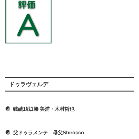
ドゥラヴェルデ
戦績1戦1勝 美浦・木村哲也
父ドゥラメンテ 母父Shirocco