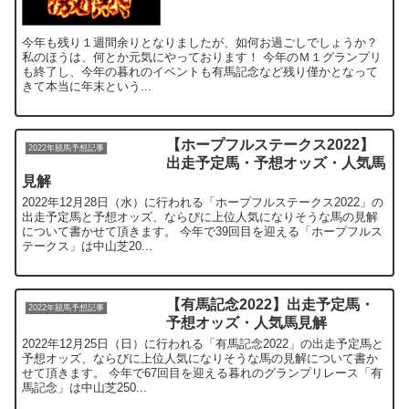
今年も残り１週間余りとなりましたが、如何お過ごしでしょうか？
私のほうは、何とか元気にやっております！ 今年のＭ１グランプリ
も終了し、今年の暮れのイベントも有馬記念など残り僅かとなって
きて本当に年末という...
【ホープフルステークス2022】
2022年競馬予想記事
出走予定馬・予想オッズ・人気馬
見解
2022年12月28日（水）に行われる「ホープフルステークス2022」の
出走予定馬と予想オッズ、ならびに上位人気になりそうな馬の見解
について書かせて頂きます。 今年で39回目を迎える「ホープフルス
テークス」は中山芝20...
【有馬記念2022】出走予定馬・
2022年競馬予想記事
予想オッズ・人気馬見解
2022年12月25日（日）に行われる「有馬記念2022」の出走予定馬と
予想オッズ、ならびに上位人気になりそうな馬の見解について書か
せて頂きます。 今年で67回目を迎える暮れのグランプリレース「有
馬記念」は中山芝250...