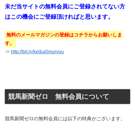
未だ当サイトの無料会員にご登録されてない方
はこの機会にご登録頂ければと思います。
無料のメールマガジンの登録はコチラからお願いしま
す。
⇒
http://bit.ly/keiba0muryou
競馬新聞ゼロ 無料会員について
競馬新聞ゼロの無料会員には以下の特典がございます。