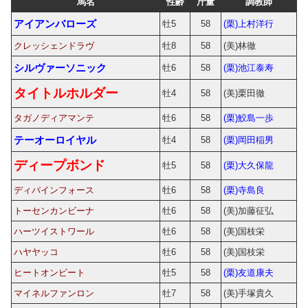
馬名
性齢
斤量
調教師
アイアンバローズ
牡5
58
(栗)上村洋行
クレッシェンドラヴ
牡8
58
(美)林徹
シルヴァーソニック
牡6
58
(栗)池江泰寿
タイトルホルダー
牡4
58
(美)栗田徹
タガノディアマンテ
牡6
58
(栗)鮫島一歩
テーオーロイヤル
牡4
58
(栗)岡田稲男
ディープボンド
牡5
58
(栗)大久保龍
ディバインフォース
牡6
58
(栗)寺島良
トーセンカンビーナ
牡6
58
(美)加藤征弘
ハーツイストワール
牡6
58
(美)国枝栄
ハヤヤッコ
牡6
58
(美)国枝栄
ヒートオンビート
牡5
58
(栗)友道康夫
マイネルファンロン
牡7
58
(美)手塚貴久