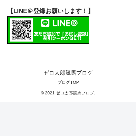
【LINE＠登録お願いします！】
ゼロ太郎競馬ブログ
ブログTOP
© 2021 ゼロ太郎競馬ブログ.