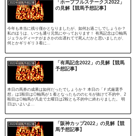
「ホープフルステークス2022」
2022年競馬予想記事
の見解【競馬予想記事】
今年も本当に残り僅かとなりましたが、如何お過ごしでしょうか？
私のほうは、いつも通り元気にやっております！ 有馬記念は◎軸馬
ジェラルディーナがまさかの出遅れてで死んだかと思いましたが、
何とかギリギリ３着に...
「有馬記念2022」の見解【競馬
2022年競馬予想記事
予想記事】
本日の馬券の成果は如何だったでしょうか？ 本日の「Ｆ式厳選予
想」は1鞍目は◎軸馬が１着となったもののヒモが抜けて不的中、2
鞍目は◎軸馬が凡走で土曜日は2鞍とも不的中に終わりました。 明
日はいよいよ...
「阪神カップ2022」の見解【競
2022年競馬予想記事
馬予想記事】