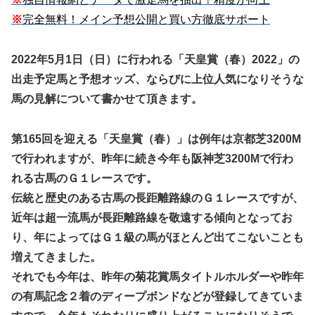
※
完全無料！メイン予想公開と買い方徹底サポート
2022年5月1日（日）に行われる「天皇賞（春）2022」の
出走予定馬と予想オッズ、ならびに上位人気になりそうな
馬の見解について書かせて頂きます。
第165回を迎える「天皇賞（春）」は例年は京都芝3200M
で行われますが、昨年に続き今年も阪神芝3200Mで行わ
れる古馬のＧ１レースです。
伝統と歴史のある古馬の長距離路線のＧ１レースですが、
近年は超一流馬が長距離路線を敬遠する傾向となってお
り、年によってはＧ１級の馬がほとんど出てこないことも
増えてきました。
それでも今年は、昨年の菊花賞馬タイトルホルダーや昨年
の有馬記念２着のディープボンドなどが登録してきていま