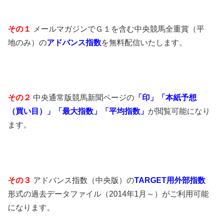
その１
メールマガジンでＧ１を含む中央競馬全重賞（平
地のみ）の
アドバンス指数
を無料配信いたします。
その２
中央通常版競馬新聞ページの
「印」「本紙予想
（買い目）」「最大指数」「平均指数」
が閲覧可能になり
ます。
その３
アドバンス指数（中央版）の
TARGET用外部指数
形式の過去データファイル（2014年1月～）がご利用可能
になります。