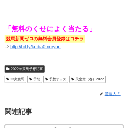
「無料のくせによく当たる」
競馬新聞ゼロの無料会員登録はコチラ
⇒
http://bit.ly/keiba0muryou
2022年競馬予想記事
中央競馬
予想
予想オッズ
天皇賞（春）2022
管理人Ｆ
関連記事