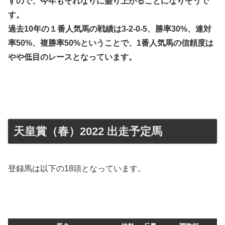
すので、今年もそれなりに盛り上がることになりそうで
す。
過去10年の１番人気馬の戦績は3-2-0-5、勝率30%、連対
率50%、複勝率50%ということで、1番人気馬の信頼度は
やや低目のレースとなっています。
天皇賞（春）2022 出走予定馬
登録馬は以下の18頭となっています。