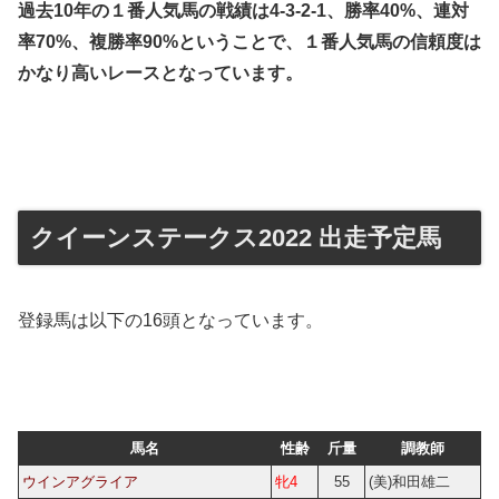
過去10年の１番人気馬の戦績は4-3-2-1、勝率40%、連対
率70%、複勝率90%ということで、１番人気馬の信頼度は
かなり高いレースとなっています。
クイーンステークス2022 出走予定馬
登録馬は以下の16頭となっています。
馬名
性齢
斤量
調教師
ウインアグライア
牝4
55
(美)和田雄二