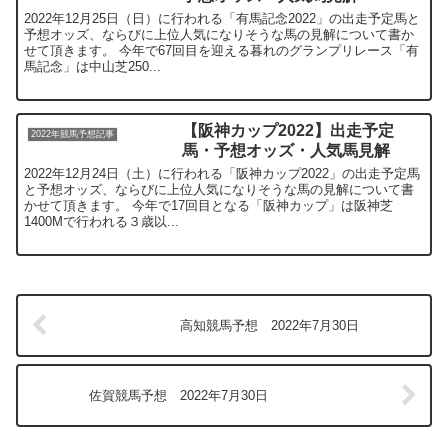
2022年12月25日（日）に行われる「有馬記念2022」の出走予定馬と
予想オッズ、ならびに上位人気になりそうな馬の見解について書か
せて頂きます。 今年で67回目を迎える暮れのグランプリレース「有
馬記念」は中山芝250...
【阪神カップ2022】出走予定
2022年競馬予想記事
馬・予想オッズ・人気馬見解
2022年12月24日（土）に行われる「阪神カップ2022」の出走予定馬
と予想オッズ、ならびに上位人気になりそうな馬の見解について書
かせて頂きます。 今年で17回目となる「阪神カップ」は阪神芝
1400Mで行われる３歳以...
高知競馬予想 2022年7月30日
佐賀競馬予想 2022年7月30日