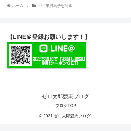
ホーム
2022年競馬予想記事
【LINE＠登録お願いします！】
ゼロ太郎競馬ブログ
ブログTOP
© 2021 ゼロ太郎競馬ブログ.