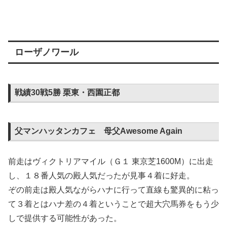
ローザノワール
戦績30戦5勝 栗東・西園正都
父マンハッタンカフェ 母父Awesome Again
前走はヴィクトリアマイル（Ｇ１ 東京芝1600M）に出走
し、１８番人気の殿人気だったが見事４着に好走。
ぞの前走は殿人気ながらハナに行って直線も驚異的に粘っ
て３着とはハナ差の４着ということで超大穴馬券をもう少
しで提供する可能性があった。