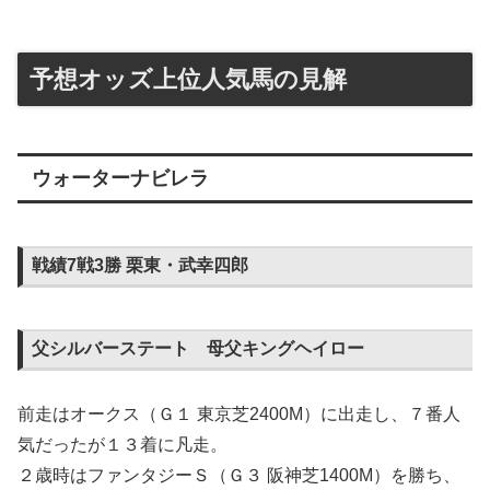
予想オッズ上位人気馬の見解
ウォーターナビレラ
戦績7戦3勝 栗東・武幸四郎
父シルバーステート 母父キングヘイロー
前走はオークス（Ｇ１ 東京芝2400M）に出走し、７番人
気だったが１３着に凡走。
２歳時はファンタジーＳ（Ｇ３ 阪神芝1400M）を勝ち、