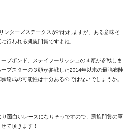
プリンターズステークスが行われますが、ある意味そ
夜に行われる凱旋門賞ですよね。
ィープボンド、ステイフーリッシュの４頭が参戦しま
ープスターの３頭が参戦した2014年以来の最強布陣
悲願達成の可能性は十分あるのではないでしょうか。
なり面白いレースになりそうですので、凱旋門賞の軍
らせて頂きます！