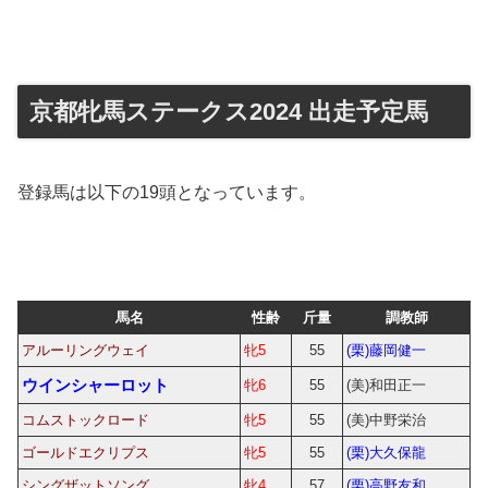
京都牝馬ステークス2024 出走予定馬
登録馬は以下の19頭となっています。
馬名
性齢
斤量
調教師
アルーリングウェイ
牝5
55
(栗)藤岡健一
ウインシャーロット
牝6
55
(美)和田正一
コムストックロード
牝5
55
(美)中野栄治
ゴールドエクリプス
牝5
55
(栗)大久保龍
シングザットソング
牝4
57
(栗)高野友和