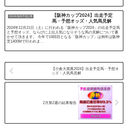
【阪神カップ2024】出走予定
2024年競馬予想記事
馬・予想オッズ・人気馬見解
2024年12月21日（土）に行われる「阪神カップ2024」の出走予定馬
と予想オッズ、ならびに上位人気になりそうな馬の見解について書
かせて頂きます。 今年で19回目となる「阪神カップ」は例年は阪神
芝1400Mで行われま...
【小倉大賞典2024】出走予定馬・予想オ
ッズ・人気馬見解
2月第2週の結果報告