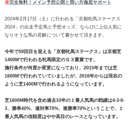
※
完全無料！メイン予想公開と買い方徹底サポート
2024年2月17日（土）に行われる「京都牝馬ステークス
2024」の出走予定馬と予想オッズ、ならびに上位人気に
なりそうな馬の見解について書かせて頂きます。
今年で59回目を迎える「京都牝馬ステークス」は京都芝
1400Mで行われる牝馬限定のＧ３重賞です。
施行条件が何度か変更になっており、2015年までは芝
1600Mで行われていていましたが、2016年からは現在の
ように芝1400Mで行われるようになっています。
芝1600M時代を含め過去10年の１番人気馬の戦績は4-3-0-
3、勝率40%、連対率70%、複勝率70%ということで、１
番人気馬の信頼度はやや高目のレースとなっています。