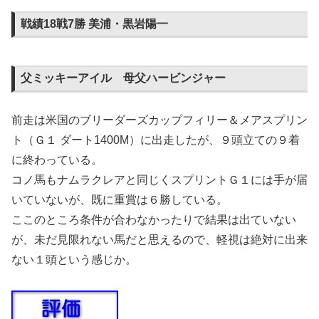
戦績18戦7勝 美浦・黒岩陽一
父ミッキーアイル 母父ハービンジャー
前走は米国のブリーダーズカップフィリー＆メアスプリン
ト（Ｇ１ ダート1400M）に出走したが、９頭立ての９着
に終わっている。
コノ馬もナムラクレアと同じくスプリントＧ１には手が届
いていないが、既に重賞は６勝している。
ここのところ条件が合わなかったりで結果は出ていない
が、未だ見限れない馬だと思えるので、軽視は絶対に出来
ない１頭という感じか。