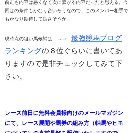
前走も内容は悪くなく次に繋がる内容だったと思える。今
回はの条件もかなり合いそうなので、このメンバー相手で
もかなり期待して良さそうか。
最強競馬ブログ
現時点の狙い馬候補は ⇒⇒
ランキング
の８位ぐらいに書いてあ
りますので是非チェックしてみて下
さい。
レース前日に無料会員様向けのメールマガジン
にて、レース展開や馬券の組み方（軸馬やヒモ