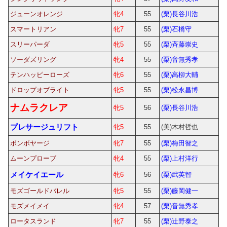
ジューンオレンジ
牝4
55
(栗)長谷川浩
スマートリアン
牝7
55
(栗)石橋守
スリーパーダ
牝5
55
(栗)斉藤崇史
ソーダズリング
牝4
55
(栗)音無秀孝
テンハッピーローズ
牝6
55
(栗)高柳大輔
ドロップオブライト
牝5
55
(栗)松永昌博
ナムラクレア
牝5
56
(栗)長谷川浩
プレサージュリフト
牝5
55
(美)木村哲也
ボンボヤージ
牝7
55
(栗)梅田智之
ムーンプローブ
牝4
55
(栗)上村洋行
メイケイエール
牝6
56
(栗)武英智
モズゴールドバレル
牝5
55
(栗)藤岡健一
モズメイメイ
牝4
57
(栗)音無秀孝
ロータスランド
牝7
55
(栗)辻野泰之