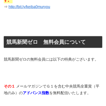
す。
⇒
http://bit.ly/keiba0muryou
競馬新聞ゼロ 無料会員について
競馬新聞ゼロの無料会員には以下の特典がございます。
その１
メールマガジンでＧ１を含む中央競馬全重賞（平
地のみ）の
アドバンス指数
を無料配信いたします。