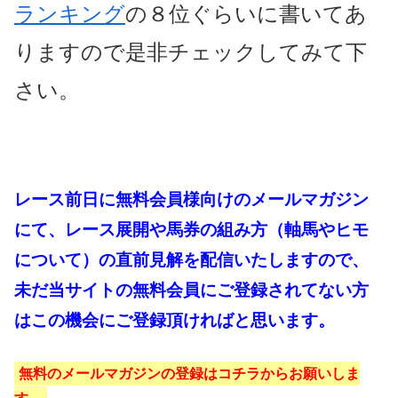
ランキング
の８位ぐらいに書いてあ
りますので是非チェックしてみて下
さい。
レース前日に無料会員様向けのメールマガジン
にて、レース展開や馬券の組み方（軸馬やヒモ
について）の直前見解を配信いたしますので、
未だ当サイトの無料会員にご登録されてない方
はこの機会にご登録頂ければと思います。
無料のメールマガジンの登録はコチラからお願いしま