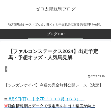
ゼロ太郎競馬ブログ
地方競馬全レース（ばんえい除く）と中央競馬の重賞予想記事を公開。
ブログTOP
【ファルコンステークス2024】出走予定
馬・予想オッズ・人気馬見解
2024年競馬予想記事
2024.03.10
【シンガンケイバ】今週の完全無料公開レース【決定】
⇒
8月9日(日) 中京7R「ＣＢＣ賞（Ｇ３）」
※
独自情報網とデータで激走馬を抽出！精度が向上