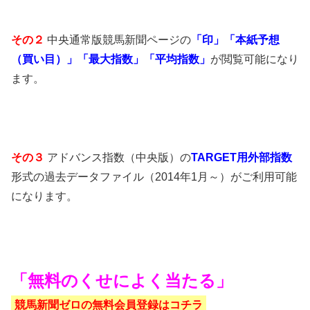
その２
中央通常版競馬新聞ページの
「印」「本紙予想
（買い目）」「最大指数」「平均指数」
が閲覧可能になり
ます。
その３
アドバンス指数（中央版）の
TARGET用外部指数
形式の過去データファイル（2014年1月～）がご利用可能
になります。
「無料のくせによく当たる」
競馬新聞ゼロの無料会員登録はコチラ