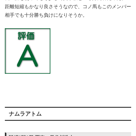
距離短縮もかなり良さそうなので、コノ馬もこのメンバー
相手でも十分勝ち負けになりそうか。
ナムラアトム