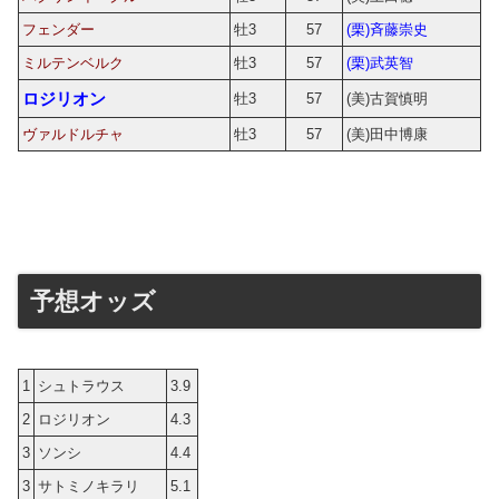
フェンダー
牡3
57
(栗)斉藤崇史
ミルテンベルク
牡3
57
(栗)武英智
ロジリオン
牡3
57
(美)古賀慎明
ヴァルドルチャ
牡3
57
(美)田中博康
予想オッズ
1
シュトラウス
3.9
2
ロジリオン
4.3
3
ソンシ
4.4
3
サトミノキラリ
5.1