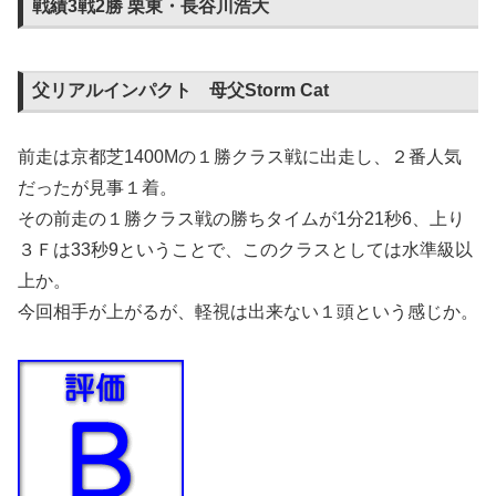
戦績3戦2勝 栗東・長谷川浩大
父リアルインパクト 母父Storm Cat
前走は京都芝1400Mの１勝クラス戦に出走し、２番人気
だったが見事１着。
その前走の１勝クラス戦の勝ちタイムが1分21秒6、上り
３Ｆは33秒9ということで、このクラスとしては水準級以
上か。
今回相手が上がるが、軽視は出来ない１頭という感じか。