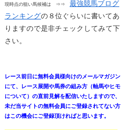
最強競馬ブログ
現時点の狙い馬候補は ⇒⇒
ランキング
の８位ぐらいに書いてあ
りますので是非チェックしてみて下
さい。
レース前日に無料会員様向けのメールマガジン
にて、レース展開や馬券の組み方（軸馬やヒモ
について）の直前見解を配信いたしますので、
未だ当サイトの無料会員にご登録されてない方
はこの機会にご登録頂ければと思います。