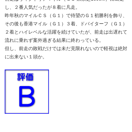
し、２番人気だったが８着に凡走。
昨年秋のマイルＣＳ（Ｇ１）で待望のＧ１初勝利を飾り、
その後も香港マイル（Ｇ１）３着、ドバイターフ（Ｇ１）
２着とハイレベルな活躍を続けていたが、前走は出遅れて
流れに乗れず案外過ぎる結果に終わっている。
但し、前走の敗戦だけでは未だ見限れないので軽視は絶対
に出来ない１頭か。