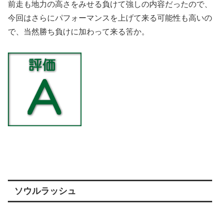
前走も地力の高さをみせる負けて強しの内容だったので、
今回はさらにパフォーマンスを上げて来る可能性も高いの
で、当然勝ち負けに加わって来る筈か。
ソウルラッシュ