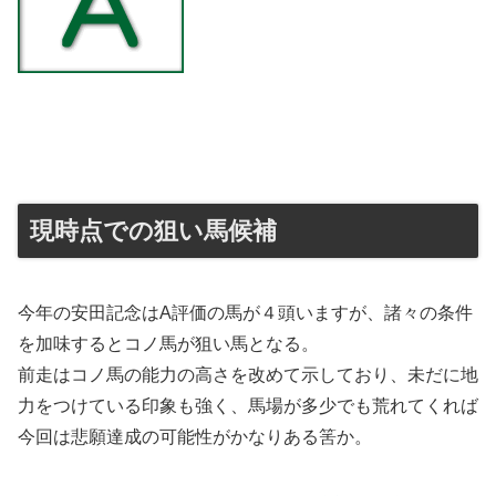
現時点での狙い馬候補
今年の安田記念はA評価の馬が４頭いますが、諸々の条件
を加味するとコノ馬が狙い馬となる。
前走はコノ馬の能力の高さを改めて示しており、未だに地
力をつけている印象も強く、馬場が多少でも荒れてくれば
今回は悲願達成の可能性がかなりある筈か。