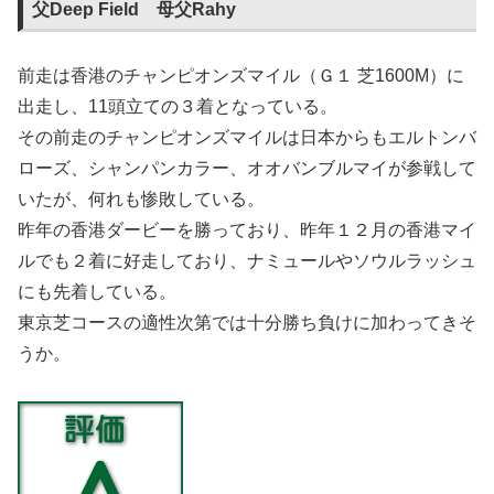
父Deep Field 母父Rahy
前走は香港のチャンピオンズマイル（Ｇ１ 芝1600M）に
出走し、11頭立ての３着となっている。
その前走のチャンピオンズマイルは日本からもエルトンバ
ローズ、シャンパンカラー、オオバンブルマイが参戦して
いたが、何れも惨敗している。
昨年の香港ダービーを勝っており、昨年１２月の香港マイ
ルでも２着に好走しており、ナミュールやソウルラッシュ
にも先着している。
東京芝コースの適性次第では十分勝ち負けに加わってきそ
うか。