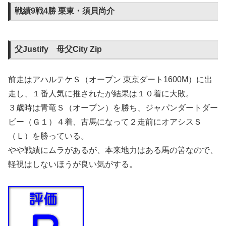
戦績9戦4勝 栗東・須貝尚介
父Justify 母父City Zip
前走はアハルテケＳ（オープン 東京ダート1600M）に出
走し、１番人気に推されたが結果は１０着に大敗。
３歳時は青竜Ｓ（オープン）を勝ち、ジャパンダートダー
ビー（Ｇ１）４着、古馬になって２走前にオアシスＳ
（Ｌ）を勝っている。
やや戦績にムラがあるが、本来地力はある馬の筈なので、
軽視はしないほうが良い気がする。