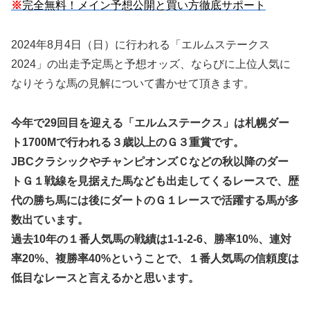
※
完全無料！メイン予想公開と買い方徹底サポート
2024年8月4日（日）に行われる「エルムステークス
2024」の出走予定馬と予想オッズ、ならびに上位人気に
なりそうな馬の見解について書かせて頂きます。
今年で29回目を迎える「エルムステークス」は札幌ダー
ト1700Mで行われる３歳以上のＧ３重賞です。
JBCクラシックやチャンピオンズＣなどの秋以降のダー
トＧ１戦線を見据えた馬なども出走してくるレースで、歴
代の勝ち馬には後にダートのＧ１レースで活躍する馬が多
数出ています。
過去10年の１番人気馬の戦績は1-1-2-6、勝率10%、連対
率20%、複勝率40%ということで、１番人気馬の信頼度は
低目なレースと言えるかと思います。