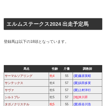
エルムステークス2024 出走予定馬
登録馬は以下の18頭となっています。
馬名
性齢
斤量
調教師
サーマルソアリング
牝4
55
(栗)藤原英昭
サンテックス
牡4
57
(栗)浜田多実
サヴァ
牡6
57
(栗)上村洋行
シルトプレ
牡5
57
[地]米川昇
タガノクリステル
牝5
55
(栗)長谷川浩