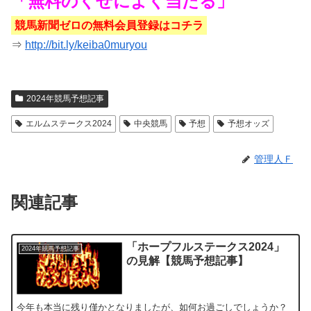
「無料のくせによく当たる」
競馬新聞ゼロの無料会員登録はコチラ
⇒
http://bit.ly/keiba0muryou
2024年競馬予想記事
エルムステークス2024
中央競馬
予想
予想オッズ
管理人Ｆ
関連記事
「ホープフルステークス2024」
2024年競馬予想記事
の見解【競馬予想記事】
今年も本当に残り僅かとなりましたが、如何お過ごしでしょうか？