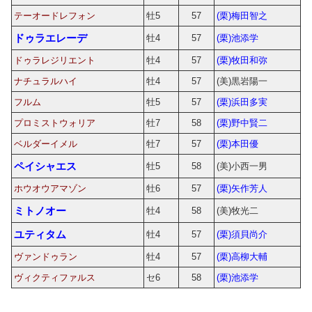
テーオードレフォン
牡5
57
(栗)梅田智之
ドゥラエレーデ
牡4
57
(栗)池添学
ドゥラレジリエント
牡4
57
(栗)牧田和弥
ナチュラルハイ
牡4
57
(美)黒岩陽一
フルム
牡5
57
(栗)浜田多実
プロミストウォリア
牡7
58
(栗)野中賢二
ベルダーイメル
牡7
57
(栗)本田優
ペイシャエス
牡5
58
(美)小西一男
ホウオウアマゾン
牡6
57
(栗)矢作芳人
ミトノオー
牡4
58
(美)牧光二
ユティタム
牡4
57
(栗)須貝尚介
ヴァンドゥラン
牡4
57
(栗)高柳大輔
ヴィクティファルス
セ6
58
(栗)池添学