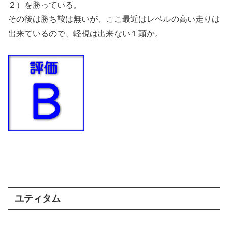
２）を勝っている。
その後は勝ち鞍は無いが、ここ最近はレベルの高い走りは
出来ているので、軽視は出来ない１頭か。
ユティタム