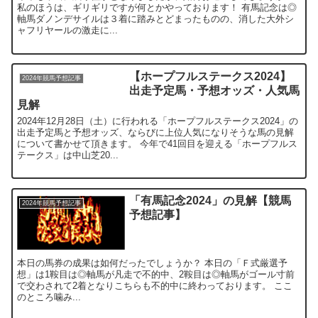
私のほうは、ギリギリですが何とかやっております！ 有馬記念は◎
軸馬ダノンデサイルは３着に踏みとどまったものの、消した大外シ
ャフリヤールの激走に...
【ホープフルステークス2024】
2024年競馬予想記事
出走予定馬・予想オッズ・人気馬
見解
2024年12月28日（土）に行われる「ホープフルステークス2024」の
出走予定馬と予想オッズ、ならびに上位人気になりそうな馬の見解
について書かせて頂きます。 今年で41回目を迎える「ホープフルス
テークス」は中山芝20...
「有馬記念2024」の見解【競馬
2024年競馬予想記事
予想記事】
本日の馬券の成果は如何だったでしょうか？ 本日の「Ｆ式厳選予
想」は1鞍目は◎軸馬が凡走で不的中、2鞍目は◎軸馬がゴール寸前
で交わされて2着となりこちらも不的中に終わっております。 ここ
のところ噛み...