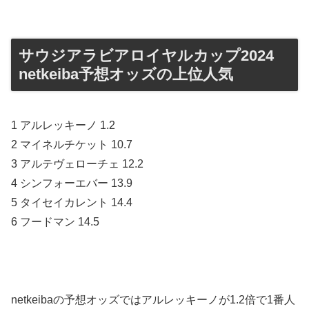
サウジアラビアロイヤルカップ2024
netkeiba予想オッズの上位人気
1 アルレッキーノ 1.2
2 マイネルチケット 10.7
3 アルテヴェローチェ 12.2
4 シンフォーエバー 13.9
5 タイセイカレント 14.4
6 フードマン 14.5
netkeibaの予想オッズではアルレッキーノが1.2倍で1番人