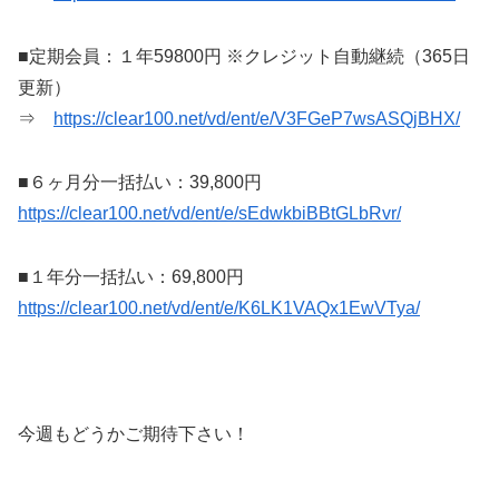
■定期会員：１年59800円 ※クレジット自動継続（365日
更新）
⇒
https://clear100.net/vd/ent/e/V3FGeP7wsASQjBHX/
■６ヶ月分一括払い：39,800円
https://clear100.net/vd/ent/e/sEdwkbiBBtGLbRvr/
■１年分一括払い：69,800円
https://clear100.net/vd/ent/e/K6LK1VAQx1EwVTya/
今週もどうかご期待下さい！