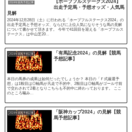
【ホープフルステークス2024】
2024年競馬予想記事
出走予定馬・予想オッズ・人気馬
見解
2024年12月28日（土）に行われる「ホープフルステークス2024」の
出走予定馬と予想オッズ、ならびに上位人気になりそうな馬の見解
について書かせて頂きます。 今年で41回目を迎える「ホープフルス
テークス」は中山芝20...
「有馬記念2024」の見解【競馬
2024年競馬予想記事
予想記事】
本日の馬券の成果は如何だったでしょうか？ 本日の「Ｆ式厳選予
想」は1鞍目は◎軸馬が凡走で不的中、2鞍目は◎軸馬がゴール寸前
で交わされて2着となりこちらも不的中に終わっております。 ここ
のところ噛み...
「阪神カップ2024」の見解【競
2024年競馬予想記事
馬予想記事】