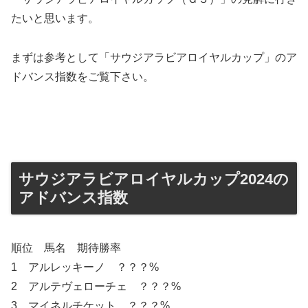
たいと思います。
まずは参考として「サウジアラビアロイヤルカップ」のア
ドバンス指数をご覧下さい。
サウジアラビアロイヤルカップ2024の
アドバンス指数
順位 馬名 期待勝率
1 アルレッキーノ ？？？%
2 アルテヴェローチェ ？？？%
3 マイネルチケット ？？？%