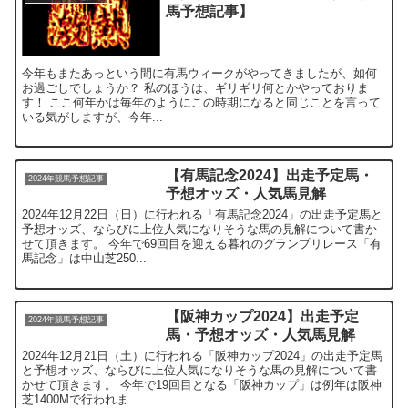
馬予想記事】
今年もまたあっという間に有馬ウィークがやってきましたが、如何
お過ごしでしょうか？ 私のほうは、ギリギリ何とかやっておりま
す！ ここ何年かは毎年のようにこの時期になると同じことを言って
いる気がしますが、今年...
【有馬記念2024】出走予定馬・
2024年競馬予想記事
予想オッズ・人気馬見解
2024年12月22日（日）に行われる「有馬記念2024」の出走予定馬と
予想オッズ、ならびに上位人気になりそうな馬の見解について書か
せて頂きます。 今年で69回目を迎える暮れのグランプリレース「有
馬記念」は中山芝250...
【阪神カップ2024】出走予定
2024年競馬予想記事
馬・予想オッズ・人気馬見解
2024年12月21日（土）に行われる「阪神カップ2024」の出走予定馬
と予想オッズ、ならびに上位人気になりそうな馬の見解について書
かせて頂きます。 今年で19回目となる「阪神カップ」は例年は阪神
芝1400Mで行われま...