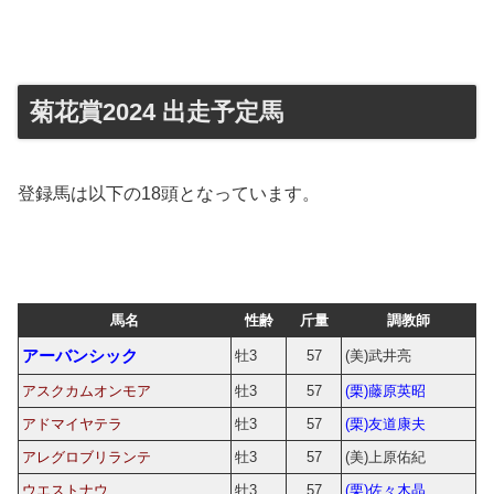
菊花賞2024 出走予定馬
登録馬は以下の18頭となっています。
馬名
性齢
斤量
調教師
アーバンシック
牡3
57
(美)武井亮
アスクカムオンモア
牡3
57
(栗)藤原英昭
アドマイヤテラ
牡3
57
(栗)友道康夫
アレグロブリランテ
牡3
57
(美)上原佑紀
ウエストナウ
牡3
57
(栗)佐々木晶