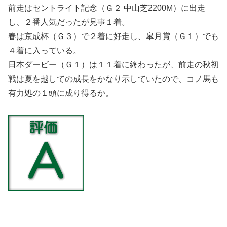
前走はセントライト記念（Ｇ２ 中山芝2200M）に出走
し、２番人気だったが見事１着。
春は京成杯（Ｇ３）で２着に好走し、皐月賞（Ｇ１）でも
４着に入っている。
日本ダービー（Ｇ１）は１１着に終わったが、前走の秋初
戦は夏を越しての成長をかなり示していたので、コノ馬も
有力処の１頭に成り得るか。