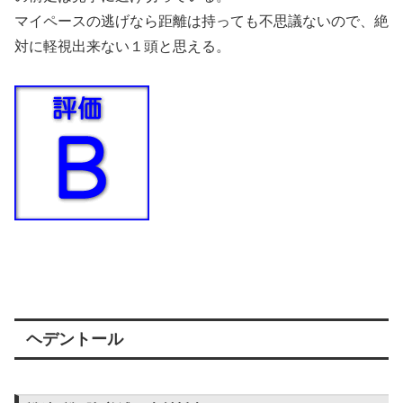
マイペースの逃げなら距離は持っても不思議ないので、絶
対に軽視出来ない１頭と思える。
ヘデントール