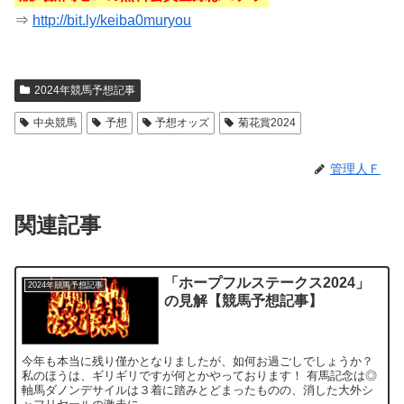
⇒
http://bit.ly/keiba0muryou
2024年競馬予想記事
中央競馬
予想
予想オッズ
菊花賞2024
管理人Ｆ
関連記事
「ホープフルステークス2024」
2024年競馬予想記事
の見解【競馬予想記事】
今年も本当に残り僅かとなりましたが、如何お過ごしでしょうか？
私のほうは、ギリギリですが何とかやっております！ 有馬記念は◎
軸馬ダノンデサイルは３着に踏みとどまったものの、消した大外シ