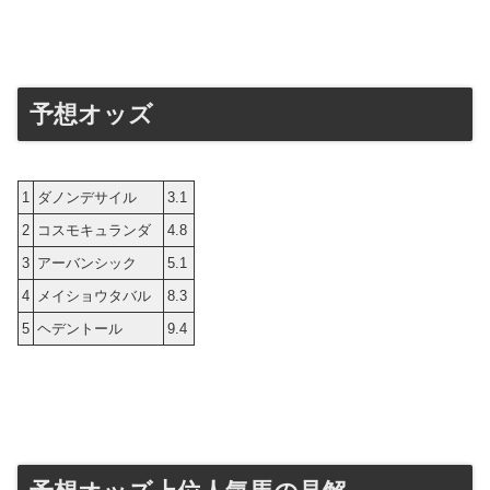
予想オッズ
1
ダノンデサイル
3.1
2
コスモキュランダ
4.8
3
アーバンシック
5.1
4
メイショウタバル
8.3
5
ヘデントール
9.4