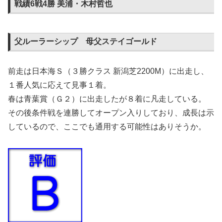
戦績6戦4勝 美浦・木村哲也
父ルーラーシップ 母父ステイゴールド
前走は日本海Ｓ（３勝クラス 新潟芝2200M）に出走し、
１番人気に応えて見事１着。
春は青葉賞（Ｇ２）に出走したが８着に凡走している。
その後条件戦を連勝してオープン入りしており、成長は示
しているので、ここでも通用する可能性はありそうか。