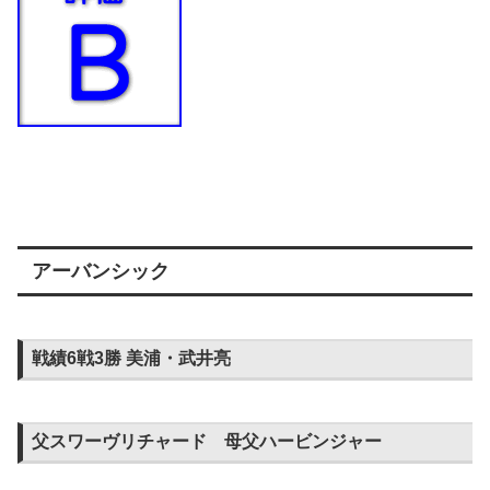
アーバンシック
戦績6戦3勝 美浦・武井亮
父スワーヴリチャード 母父ハービンジャー