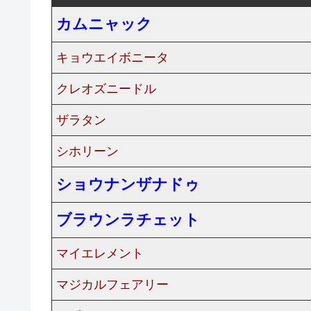
カムニャック
キョウエイボニータ
クレオズニードル
ザラタン
シホリーン
ショウナンザナドゥ
ブラウンラチェット
マイエレメント
マジカルフェアリー