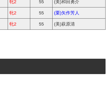
牝2
55
(美)和田勇介
牝2
55
(栗)矢作芳人
牝2
55
(美)萩原清