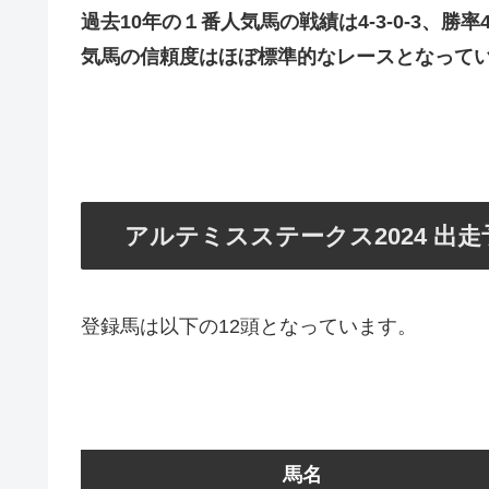
過去10年の１番人気馬の戦績は4-3-0-3、勝
気馬の信頼度はほぼ標準的なレースとなって
アルテミスステークス2024 出走
登録馬は以下の12頭となっています。
馬名