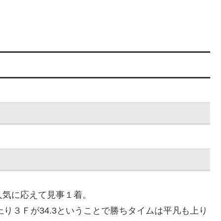
人気に応えて見事１着。
上り３Ｆが34.3ということで勝ちタイムは平凡も上り