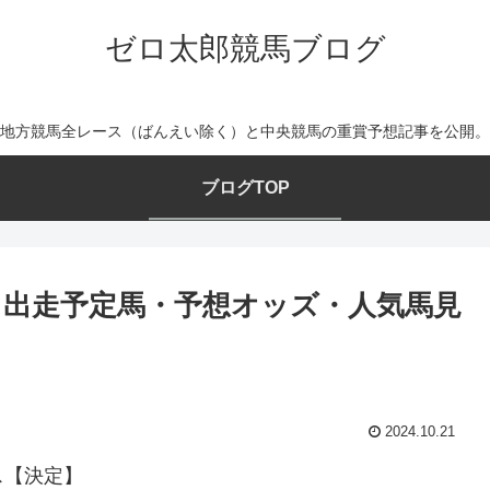
ゼロ太郎競馬ブログ
地方競馬全レース（ばんえい除く）と中央競馬の重賞予想記事を公開。
ブログTOP
】出走予定馬・予想オッズ・人気馬見
2024.10.21
ス【決定】