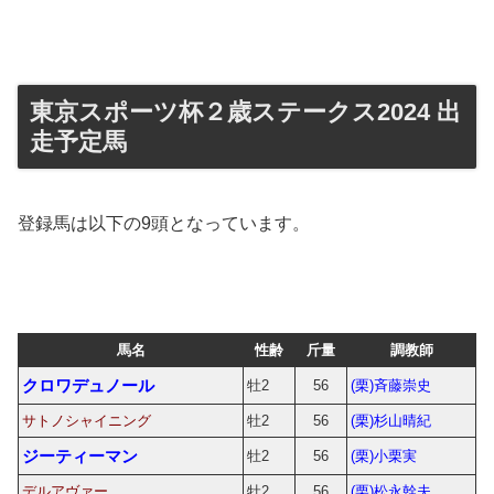
東京スポーツ杯２歳ステークス2024 出
走予定馬
登録馬は以下の9頭となっています。
馬名
性齢
斤量
調教師
クロワデュノール
牡2
56
(栗)斉藤崇史
サトノシャイニング
牡2
56
(栗)杉山晴紀
ジーティーマン
牡2
56
(栗)小栗実
デルアヴァー
牡2
56
(栗)松永幹夫