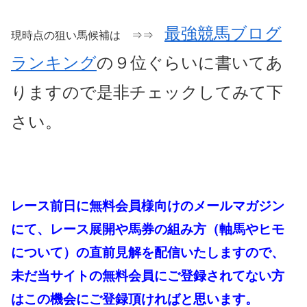
最強競馬ブログ
現時点の狙い馬候補は ⇒⇒
ランキング
の９位ぐらいに書いてあ
りますので是非チェックしてみて下
さい。
レース前日に無料会員様向けのメールマガジン
にて、レース展開や馬券の組み方（軸馬やヒモ
について）の直前見解を配信いたしますので、
未だ当サイトの無料会員にご登録されてない方
はこの機会にご登録頂ければと思います。