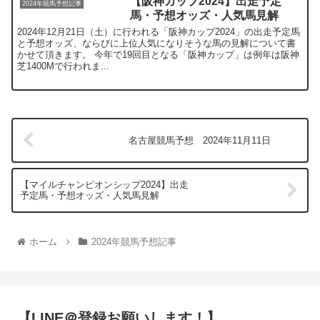
【阪神カップ2024】出走予定
2024年競馬予想記事
馬・予想オッズ・人気馬見解
2024年12月21日（土）に行われる「阪神カップ2024」の出走予定馬
と予想オッズ、ならびに上位人気になりそうな馬の見解について書
かせて頂きます。 今年で19回目となる「阪神カップ」は例年は阪神
芝1400Mで行われま...
名古屋競馬予想 2024年11月11日
【マイルチャンピオンシップ2024】出走
予定馬・予想オッズ・人気馬見解
ホーム
2024年競馬予想記事
【LINE＠登録お願いします！】