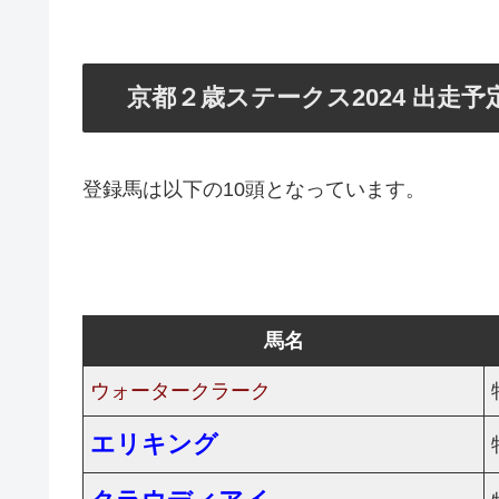
京都２歳ステークス2024 出走予
登録馬は以下の10頭となっています。
馬名
ウォータークラーク
エリキング