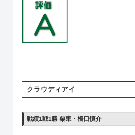
クラウディアイ
戦績1戦1勝 栗東・橋口慎介