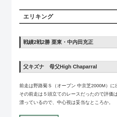
エリキング
戦績2戦2勝 栗東・中内田充正
父キズナ 母父High Chaparral
前走は野路菊Ｓ（オープン 中京芝2000M）
その前走は５頭立てのレースだったので評価
漂っているので、中心視は妥当なところか。