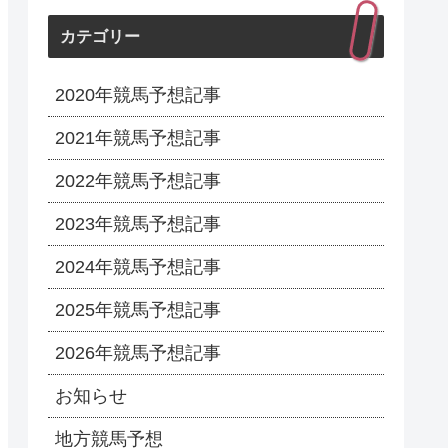
カテゴリー
2020年競馬予想記事
2021年競馬予想記事
2022年競馬予想記事
2023年競馬予想記事
2024年競馬予想記事
2025年競馬予想記事
2026年競馬予想記事
お知らせ
地方競馬予想