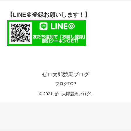
【LINE＠登録お願いします！】
ゼロ太郎競馬ブログ
ブログTOP
© 2021 ゼロ太郎競馬ブログ.