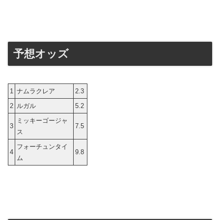
予想オッズ
1
ナムラクレア
2.3
2
ルガル
5.2
ミッキーゴージャ
3
7.5
ス
フォーチュンタイ
4
9.8
ム