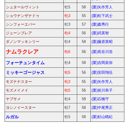
シュタールヴィント
牡5
58
(栗)矢作芳人
ショウナンザナドゥ
牝3
55
(栗)松下武士
シンフォーエバー
牡3
57
(栗)森秀行
ジューンブレア
牝4
56
(栗)武英智
ダノンマッキンリー
牡4
58
(栗)藤原英昭
ナムラクレア
牝6
56
(栗)長谷川浩
フォーチュンタイム
牡4
58
(栗)吉岡辰弥
ミッキーゴージャス
牝5
56
(栗)安田翔伍
モズナナスター
牝3
55
(栗)矢作芳人
モズメイメイ
牝5
56
(栗)前川恭子
ヤブサメ
牡4
58
(栗)石橋守
ヨシノイースター
牡7
58
(栗)中尾秀正
ルガル
牡5
58
(栗)杉山晴紀