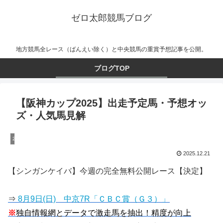
ゼロ太郎競馬ブログ
地方競馬全レース（ばんえい除く）と中央競馬の重賞予想記事を公開。
ブログTOP
【阪神カップ2025】出走予定馬・予想オッ
ズ・人気馬見解
2025年競馬予想記事
2025.12.21
【シンガンケイバ】今週の完全無料公開レース【決定】
⇒
8月9日(日) 中京7R「ＣＢＣ賞（Ｇ３）」
※
独自情報網とデータで激走馬を抽出！精度が向上