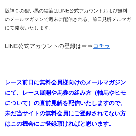
阪神Ｃの狙い馬の結論はLINE公式アカウントおよび無料
のメールマガジンで週末に配信される、前日見解メルマガ
にて発表いたします。
LINE公式アカウントの登録は⇒⇒
コチラ
レース前日に無料会員様向けのメールマガジン
にて、レース展開や馬券の組み方（軸馬やヒモ
について）の直前見解を配信いたしますので、
未だ当サイトの無料会員にご登録されてない方
はこの機会にご登録頂ければと思います。