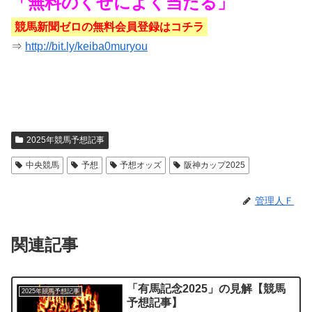
「無料のくせによく当たる」
競馬新聞ゼロの無料会員登録はコチラ
⇒
http://bit.ly/keiba0muryou
2025年競馬予想記事
中央競馬
予想
予想オッズ
阪神カップ2025
管理人Ｆ
関連記事
「有馬記念2025」の見解【競馬
2025年競馬予想記事
予想記事】