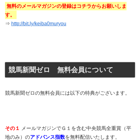
無料のメールマガジンの登録はコチラからお願いしま
す。
⇒
http://bit.ly/keiba0muryou
競馬新聞ゼロ 無料会員について
競馬新聞ゼロの無料会員には以下の特典がございます。
その１
メールマガジンでＧ１を含む中央競馬全重賞（平
地のみ）の
アドバンス指数
を無料配信いたします。