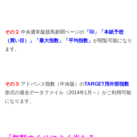
その２
中央通常版競馬新聞ページの
「印」「本紙予想
（買い目）」「最大指数」「平均指数」
が閲覧可能になり
ます。
その３
アドバンス指数（中央版）の
TARGET用外部指数
形式の過去データファイル（2014年1月～）がご利用可能
になります。