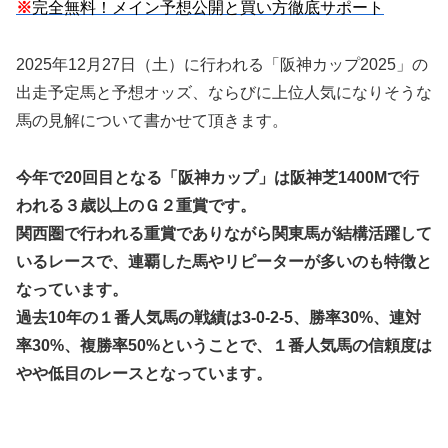
※
完全無料！メイン予想公開と買い方徹底サポート
2025年12月27日（土）に行われる「阪神カップ2025」の
出走予定馬と予想オッズ、ならびに上位人気になりそうな
馬の見解について書かせて頂きます。
今年で20回目となる「阪神カップ」は阪神芝1400Mで行
われる３歳以上のＧ２重賞です。
関西圏で行われる重賞でありながら関東馬が結構活躍して
いるレースで、連覇した馬やリピーターが多いのも特徴と
なっています。
過去10年の１番人気馬の戦績は3-0-2-5、勝率30%、連対
率30%、複勝率50%ということで、１番人気馬の信頼度は
やや低目のレースとなっています。