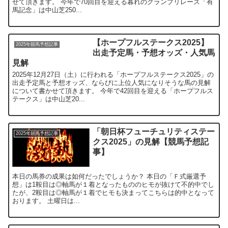
せて頂きます。 今年で70回目を迎える暮れのグランプリレース「有
馬記念」は中山芝250...
【ホープフルステークス2025】
2025年競馬予想記事
出走予定馬・予想オッズ・人気馬
見解
2025年12月27日（土）に行われる「ホープフルステークス2025」の
出走予定馬と予想オッズ、ならびに上位人気になりそうな馬の見解
について書かせて頂きます。 今年で42回目を迎える「ホープフルス
テークス」は中山芝20...
「朝日杯フューチュリティステー
2025年競馬予想記事
クス2025」の見解【競馬予想記
事】
本日の馬券の成果は如何だったでしょうか？ 本日の「Ｆ式厳選予
想」は1鞍目は◎軸馬が１着となったもののヒモが抜けて不的中でし
たが、2鞍目は◎軸馬が１着でヒモも決まってこちらは的中となって
おります。 土曜日は...