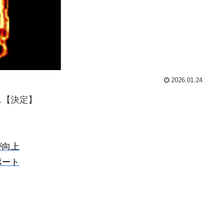
2026.01.24
ス【決定】
が向上
ポート