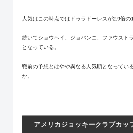
人気はこの時点ではドゥラドーレスが2.9倍の
続いてショウヘイ、ジョバンニ、ファウストラ
となっている。
戦前の予想とはやや異なる人気順となってい
か。
アメリカジョッキークラブカップ2