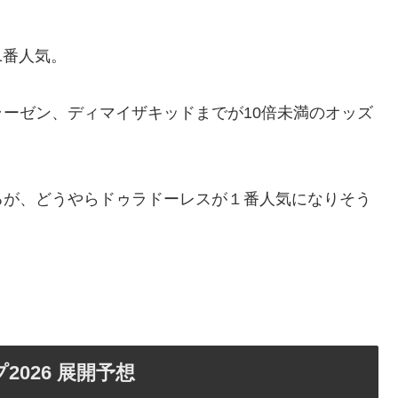
1番人気。
ーゼン、ディマイザキッドまでが10倍未満のオッズ
るが、どうやらドゥラドーレスが１番人気になりそう
026 展開予想