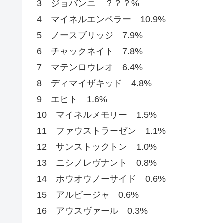
3 ジョバンニ ？？？%
4 マイネルエンペラー 10.9%
5 ノースブリッジ 7.9%
6 チャックネイト 7.8%
7 マテンロウレオ 6.4%
8 ディマイザキッド 4.8%
9 エヒト 1.6%
10 マイネルメモリー 1.5%
11 ファウストラーゼン 1.1%
12 サンストックトン 1.0%
13 ニシノレヴナント 0.8%
14 ホウオウノーサイド 0.6%
15 アルビージャ 0.6%
16 アウスヴァール 0.3%