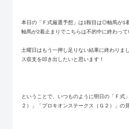
本日の「Ｆ式厳選予想」は1鞍目は◎軸馬が1
軸馬が2着止まりでこちらは不的中に終わって
土曜日はもう一押し足りない結果に終わりま
ス収支を叩き出したいと思います！
ということで、いつものように明日の「Ｆ式
２）」「プロキオンステークス（Ｇ２）」の