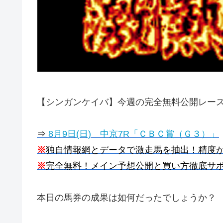
【シンガンケイバ】今週の完全無料公開レー
⇒
8月9日(日) 中京7R「ＣＢＣ賞（Ｇ３）」
※
独自情報網とデータで激走馬を抽出！精度
※
完全無料！メイン予想公開と買い方徹底サ
本日の馬券の成果は如何だったでしょうか？