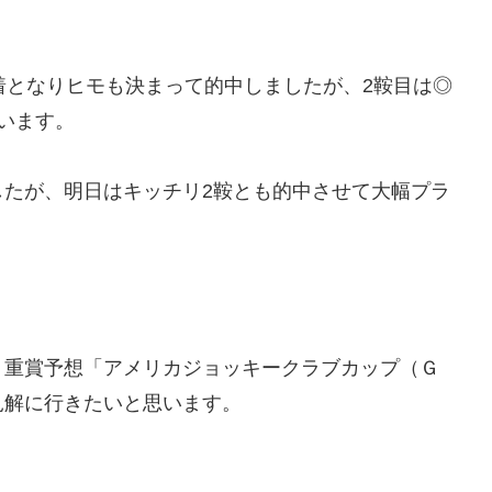
着となりヒモも決まって的中しましたが、2鞍目は◎
います。
したが、明日はキッチリ2鞍とも的中させて大幅プラ
」重賞予想「アメリカジョッキークラブカップ（Ｇ
見解に行きたいと思います。