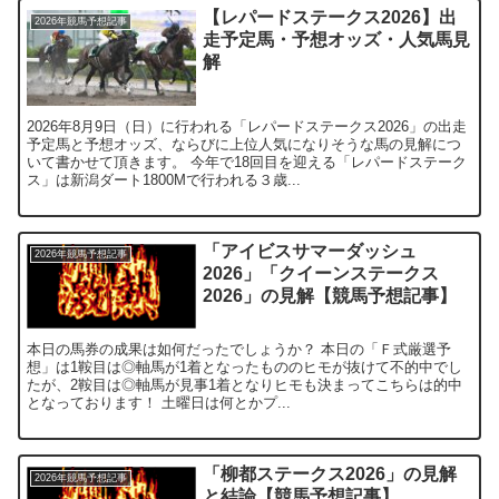
【レパードステークス2026】出
2026年競馬予想記事
走予定馬・予想オッズ・人気馬見
解
2026年8月9日（日）に行われる「レパードステークス2026」の出走
予定馬と予想オッズ、ならびに上位人気になりそうな馬の見解につ
いて書かせて頂きます。 今年で18回目を迎える「レパードステーク
ス」は新潟ダート1800Mで行われる３歳...
「アイビスサマーダッシュ
2026年競馬予想記事
2026」「クイーンステークス
2026」の見解【競馬予想記事】
本日の馬券の成果は如何だったでしょうか？ 本日の「Ｆ式厳選予
想」は1鞍目は◎軸馬が1着となったもののヒモが抜けて不的中でし
たが、2鞍目は◎軸馬が見事1着となりヒモも決まってこちらは的中
となっております！ 土曜日は何とかプ...
「柳都ステークス2026」の見解
2026年競馬予想記事
と結論【競馬予想記事】