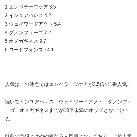
1 エンペラーワケア 3.5
2 インユアパレス 4.2
3 ウェイワードアクト 5.4
4 ダノンフィーゴ 7.2
5 オメガギネス 9.7
6 ロードフォンス 14.1
人気はこの時点ではエンペラーワケアが3.5倍の1番人気。
続いてインユアパレス、ウェイワードアクト、ダノンフィ
ーゴ、オメガギネスまでが10倍未満のオッズとなってい
る。
戦前の予想とはやや異なる人気順となっており、上位人気