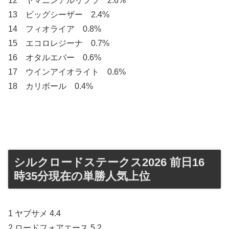
12 ヤマニンアルリフラ 2.6%
13 ビッグシーザー 2.4%
14 フィオライア 0.8%
15 エコロレジーナ 0.7%
16 オタルエバー 0.6%
17 ウインアイオライト 0.6%
18 カリボール 0.4%
シルクロードステークス2026 前日16
時35分現在の単勝人気上位
1 ヤブサメ 4.4
2 ロードフォアエース 5.2