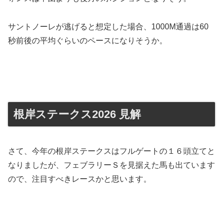
サントノーレが逃げると想定した場合、1000M通過は60
秒前後の平均ぐらいのペースになりそうか。
根岸ステークス2026 見解
さて、今年の根岸ステークスはフルゲートの１６頭立てと
なりましたが、フェブラリーＳを見据えた馬も出ています
ので、注目すべきレースかと思います。