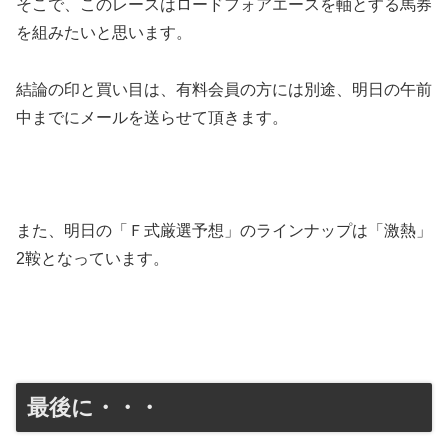
そこで、このレースはロードフォアエースを軸とする馬券
を組みたいと思います。
結論の印と買い目は、有料会員の方には別途、明日の午前
中までにメールを送らせて頂きます。
また、明日の「Ｆ式厳選予想」のラインナップは「激熱」
2鞍となっています。
最後に・・・