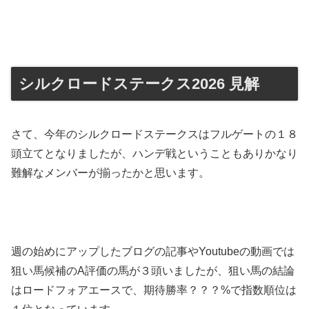
シルクロードステークス2026 見解
さて、今年のシルクロードステークスはフルゲートの１８
頭立てとなりましたが、ハンデ戦ということもありかなり
難解なメンバーが揃ったかと思います。
週の始めにアップしたブログの記事やYoutubeの動画では
狙い馬候補のA評価の馬が３頭いましたが、狙い馬の結論
はロードフォアエースで、期待勝率？？？%で指数順位は