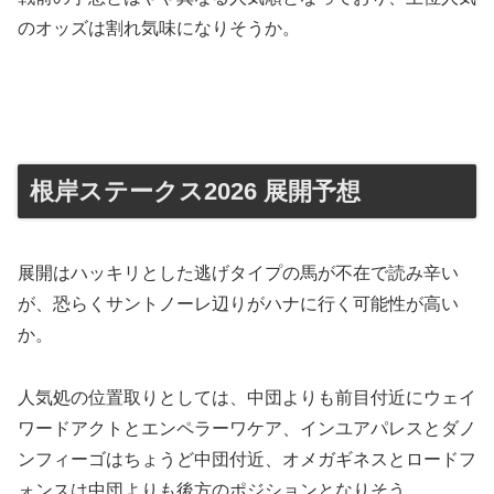
のオッズは割れ気味になりそうか。
根岸ステークス2026 展開予想
展開はハッキリとした逃げタイプの馬が不在で読み辛い
が、恐らくサントノーレ辺りがハナに行く可能性が高い
か。
人気処の位置取りとしては、中団よりも前目付近にウェイ
ワードアクトとエンペラーワケア、インユアパレスとダノ
ンフィーゴはちょうど中団付近、オメガギネスとロードフ
ォンスは中団よりも後方のポジションとなりそう。