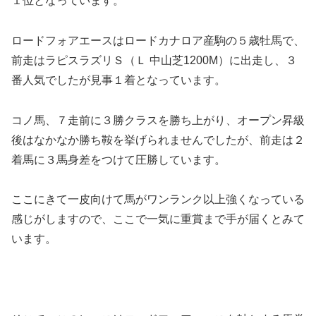
１位となっています。
ロードフォアエースはロードカナロア産駒の５歳牡馬で、
前走はラピスラズリＳ（Ｌ 中山芝1200M）に出走し、３
番人気でしたが見事１着となっています。
コノ馬、７走前に３勝クラスを勝ち上がり、オープン昇級
後はなかなか勝ち鞍を挙げられませんでしたが、前走は２
着馬に３馬身差をつけて圧勝しています。
ここにきて一皮向けて馬がワンランク以上強くなっている
感じがしますので、ここで一気に重賞まで手が届くとみて
います。