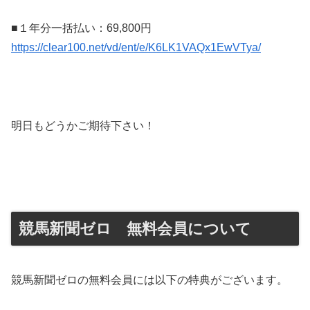
■１年分一括払い：69,800円
https://clear100.net/vd/ent/e/K6LK1VAQx1EwVTya/
明日もどうかご期待下さい！
競馬新聞ゼロ 無料会員について
競馬新聞ゼロの無料会員には以下の特典がございます。