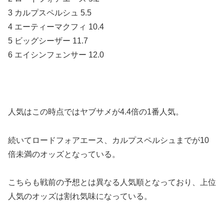
3 カルプスペルシュ 5.5
4 エーティーマクフィ 10.4
5 ビッグシーザー 11.7
6 エイシンフェンサー 12.0
人気はこの時点ではヤブサメが4.4倍の1番人気。
続いてロードフォアエース、カルプスペルシュまでが10
倍未満のオッズとなっている。
こちらも戦前の予想とは異なる人気順となっており、上位
人気のオッズは割れ気味になっている。