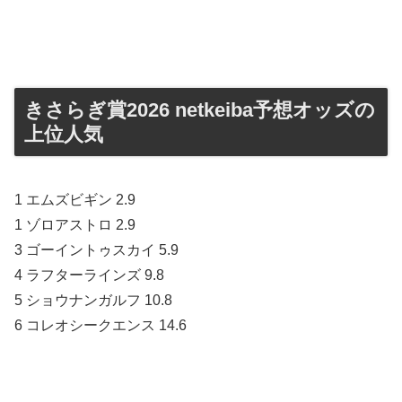
きさらぎ賞2026 netkeiba予想オッズの
上位人気
1 エムズビギン 2.9
1 ゾロアストロ 2.9
3 ゴーイントゥスカイ 5.9
4 ラフターラインズ 9.8
5 ショウナンガルフ 10.8
6 コレオシークエンス 14.6