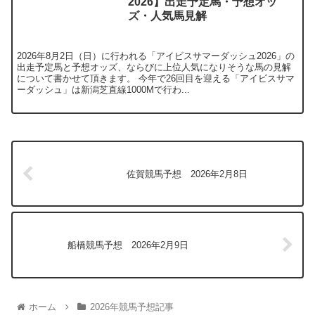
2026】出走予定馬・予想オッ
ズ・人気馬見解
2026年8月2日（日）に行われる「アイビスサマーダッシュ2026」の
出走予定馬と予想オッズ、ならびに上位人気になりそうな馬の見解
について書かせて頂きます。 今年で26回目を迎える「アイビスサマ
ーダッシュ」は新潟芝直線1000Mで行わ...
佐賀競馬予想 2026年2月8日
船橋競馬予想 2026年2月9日
ホーム
2026年競馬予想記事