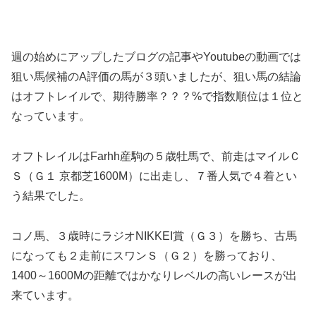
週の始めにアップしたブログの記事やYoutubeの動画では
狙い馬候補のA評価の馬が３頭いましたが、狙い馬の結論
はオフトレイルで、期待勝率？？？%で指数順位は１位と
なっています。
オフトレイルはFarhh産駒の５歳牡馬で、前走はマイルＣ
Ｓ（Ｇ１ 京都芝1600M）に出走し、７番人気で４着とい
う結果でした。
コノ馬、３歳時にラジオNIKKEI賞（Ｇ３）を勝ち、古馬
になっても２走前にスワンＳ（Ｇ２）を勝っており、
1400～1600Mの距離ではかなりレベルの高いレースが出
来ています。