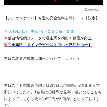
2026.02.07
【シンガンケイバ】今週の完全無料公開レース【決定】
⇒
8月9日(日) 中京7R「ＣＢＣ賞（Ｇ３）」
※
独自情報網とデータで激走馬を抽出！精度が向上
※
完全無料！メイン予想公開と買い方徹底サポート
本日の馬券の成果は如何だったでしょうか？
本日の「Ｆ式厳選予想」は2鞍目は◎軸馬が2着止まりで
不的中でしたが、1鞍目は◎軸馬が見事１着となりヒモも
決まってこちらは馬単1,690円が3点的中となっておりま
す。