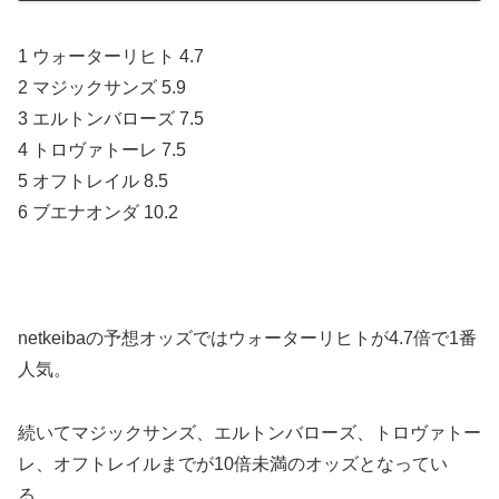
1 ウォーターリヒト 4.7
2 マジックサンズ 5.9
3 エルトンバローズ 7.5
4 トロヴァトーレ 7.5
5 オフトレイル 8.5
6 ブエナオンダ 10.2
netkeibaの予想オッズではウォーターリヒトが4.7倍で1番
人気。
続いてマジックサンズ、エルトンバローズ、トロヴァトー
レ、オフトレイルまでが10倍未満のオッズとなってい
る。