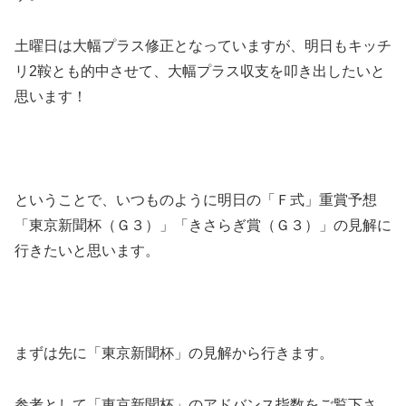
土曜日は大幅プラス修正となっていますが、明日もキッチ
リ2鞍とも的中させて、大幅プラス収支を叩き出したいと
思います！
ということで、いつものように明日の「Ｆ式」重賞予想
「東京新聞杯（Ｇ３）」「きさらぎ賞（Ｇ３）」の見解に
行きたいと思います。
まずは先に「東京新聞杯」の見解から行きます。
参考として「東京新聞杯」のアドバンス指数をご覧下さ