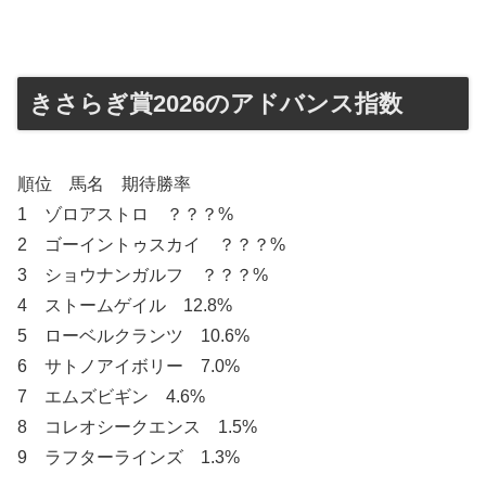
きさらぎ賞2026のアドバンス指数
順位 馬名 期待勝率
1 ゾロアストロ ？？？%
2 ゴーイントゥスカイ ？？？%
3 ショウナンガルフ ？？？%
4 ストームゲイル 12.8%
5 ローベルクランツ 10.6%
6 サトノアイボリー 7.0%
7 エムズビギン 4.6%
8 コレオシークエンス 1.5%
9 ラフターラインズ 1.3%