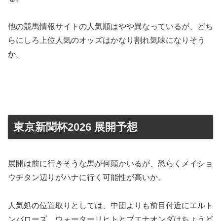
他の競馬情報サイトの人気順はやや異なっているが、どち
らにしろ上位人気のオッズはかなり割れ気味になりそう
か。
東京新聞杯2026 展開予想
展開は前に行きそうな馬が何頭かいるが、恐らくメイショ
ウチタン辺りがハナに行く可能性が高いか。
人気処の位置取りとしては、中団よりも前目付近にエルト
ンバローズ、ウォーターリヒトとブエナオンダはちょうど