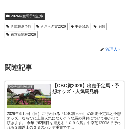
2026年競馬予想記事
Ｆ式厳選予想
きさらぎ賞2026
中央競馬
予想
東京新聞杯2026
管理人Ｆ
関連記事
【CBC賞2026】出走予定馬・予
2026年競馬予想記事
想オッズ・人気馬見解
2026年8月9日（日）に行われる「CBC賞2026」の出走予定馬と予想
オッズ、ならびに上位人気になりそうな馬の見解について書かせて
頂きます。 今年で62回目を迎える「ＣＢＣ賞」中京芝1200Mで行わ
れる３歳以上のＧ３のハンデ重賞です...