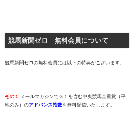
競馬新聞ゼロ 無料会員について
競馬新聞ゼロの無料会員には以下の特典がございます。
その１
メールマガジンでＧ１を含む中央競馬全重賞（平
地のみ）の
アドバンス指数
を無料配信いたします。