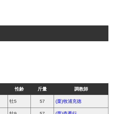
性齢
斤量
調教師
牡5
57
(栗)牧浦充徳
牡9
57
(栗)森秀行