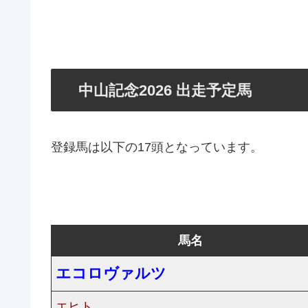
中山記念2026 出走予定馬
登録馬は以下の17頭となっています。
馬名
エコロヴァルツ
エヒト