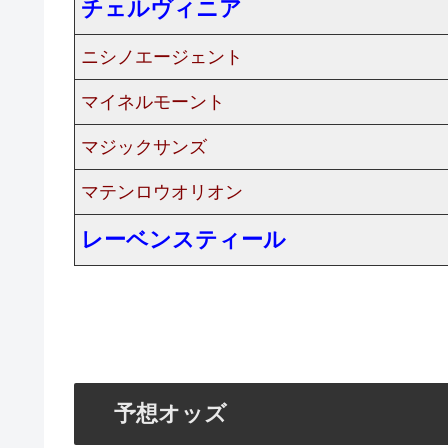
チェルヴィニア
ニシノエージェント
マイネルモーント
マジックサンズ
マテンロウオリオン
レーベンスティール
予想オッズ