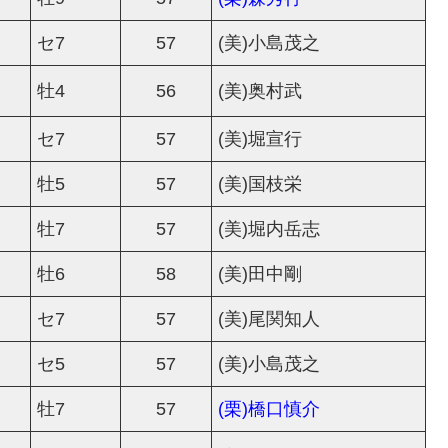
セ7
57
(美)小島茂之
牡4
56
(美)奥村武
セ7
57
(美)堀宣行
牡5
57
(美)国枝栄
牡7
57
(美)堀内岳志
牡6
58
(美)田中剛
セ7
57
(美)尾関知人
セ5
57
(美)小島茂之
牡7
57
(栗)橋口慎介