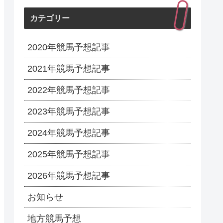
カテゴリー
2020年競馬予想記事
2021年競馬予想記事
2022年競馬予想記事
2023年競馬予想記事
2024年競馬予想記事
2025年競馬予想記事
2026年競馬予想記事
お知らせ
地方競馬予想