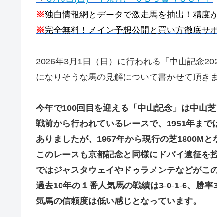
※
独自情報網とデータで激走馬を抽出！精度
※
完全無料！メイン予想公開と買い方徹底サ
2026年3月1日（日）に行われる「中山記念
になりそうな馬の見解について書かせて頂き
今年で100回目を迎える「中山記念」は中山芝
戦前から行われているレースで、1951年までは
ありましたが、1957年から現行の芝1800M
このレースも京都記念と同様にドバイ遠征を
ではジャスタウェイやドゥラメンテなどがこ
過去10年の１番人気馬の戦績は3-0-1-6、勝
気馬の信頼度は低い感じとなっています。