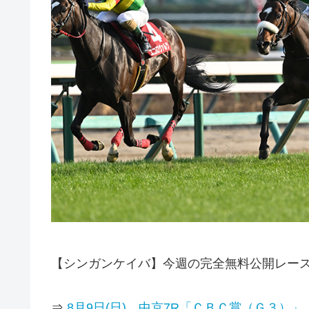
【シンガンケイバ】今週の完全無料公開レー
⇒
8月9日(日) 中京7R「ＣＢＣ賞（Ｇ３）」