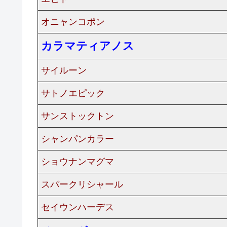
オニャンコポン
カラマティアノス
サイルーン
サトノエピック
サンストックトン
シャンパンカラー
ショウナンマグマ
スパークリシャール
セイウンハーデス