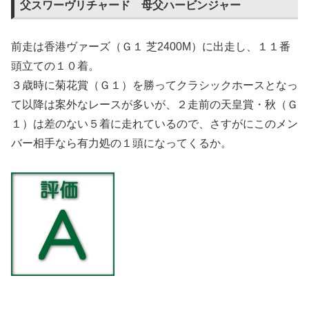
父スワーヴリチャード 母父ハービンジャー
前走は香港ヴァーズ（Ｇ１ 芝2400M）に出走し、１１番
頭立ての１０着。
３歳時に菊花賞（Ｇ１）を勝ってクラシックホースとなっ
て以降は案外なレースが多いが、２走前の天皇賞・秋（Ｇ
１）は差のない５着に走れているので、さすがにこのメン
バー相手なら有力処の１頭になってくるか。