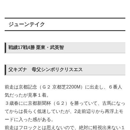
ジューンテイク
戦績17戦4勝 栗東・武英智
父キズナ 母父シンボリクリスエス
前走は京都記念（Ｇ２ 京都芝2200M）に出走し、６番人
気だったが見事１着。
３歳春にに京都新聞杯（Ｇ２）を勝っていて、古馬になっ
てからは長らく低迷していたが、2走前辺りから再浮上モ
ードに入った感がある。
前走はフロックとは思えないので、絶対に軽視出来ない１