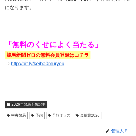
になります。
「無料のくせによく当たる」
競馬新聞ゼロの無料会員登録はコチラ
⇒
http://bit.ly/keiba0muryou
2026年競馬予想記事
中央競馬
予想
予想オッズ
金鯱賞2026
管理人Ｆ