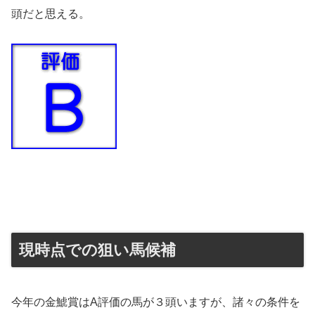
頭だと思える。
現時点での狙い馬候補
今年の金鯱賞はA評価の馬が３頭いますが、諸々の条件を