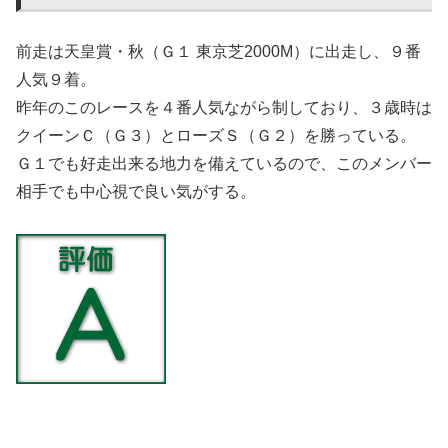
前走は天皇賞・秋（Ｇ１ 東京芝2000M）に出走し、９番
人気９着。
昨年のこのレースを４番人気ながら制しており、３歳時は
クイーンＣ（Ｇ３）とローズＳ（Ｇ２）を勝っている。
Ｇ１でも好走出来る地力を備えているので、このメンバー
相手でも中心視で良い気がする。