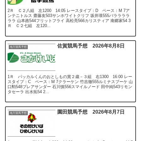
2Ｒ Ｃ２八組 左1200 14:05 レースタイプ：D ペース：M 7ア
ンテニトルス 齋藤友503サンホワイトクリフ 坂井瑛555バララララ
ララ 山本政544フリットフライ 高松亮566カリスティア 南郷家54 3
Ｒ Ｃ２七組 左120...
佐賀競馬予想 2026年8月8日
地方競馬予想
1Ｒ パッカルくんのおとしもの賞２歳－３組 右1300 16:00 レー
スタイプ：C ペース：M 7クラーケン 竹吉徹555ルミナスブーケ 山
口勲548プレアサンダー 石川慎556スマイルノード 田中純543リモン
タセーラ 出水拓54 2...
園田競馬予想 2026年8月7日
地方競馬予想