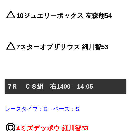
10ジュエリーボックス 友森翔54
7スターオブザサウス 細川智53
7Ｒ Ｃ８組 右1400 14:05
レースタイプ：D ペース：S
4ミズデッポウ 細川智53