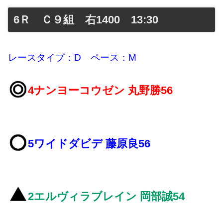
6Ｒ Ｃ９組 右1400 13:30
レースタイプ：D ペース：M
4ナンヨーコウゼン 丸野勝56
5ワイドダビデ 藤原良56
2エルヴィラブレイン 岡部誠54