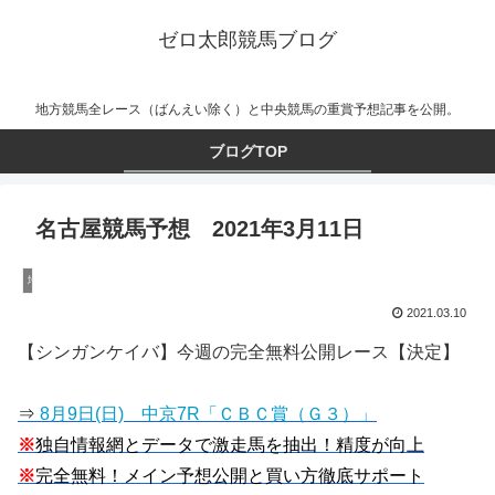
ゼロ太郎競馬ブログ
地方競馬全レース（ばんえい除く）と中央競馬の重賞予想記事を公開。
ブログTOP
名古屋競馬予想 2021年3月11日
地方競馬予想
2021.03.10
【シンガンケイバ】今週の完全無料公開レース【決定】
⇒
8月9日(日) 中京7R「ＣＢＣ賞（Ｇ３）」
※
独自情報網とデータで激走馬を抽出！精度が向上
※
完全無料！メイン予想公開と買い方徹底サポート