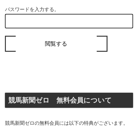
パスワードを入力する。
競馬新聞ゼロ 無料会員について
競馬新聞ゼロの無料会員には以下の特典がございます。