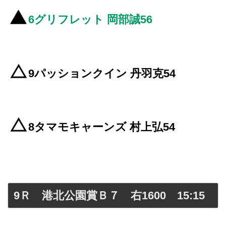
6グリフレット 岡部誠56
9パッションクイン 丹羽克54
8タマモキャーンズ 村上弘54
9Ｒ 港北公園賞Ｂ７ 右1600 15:15