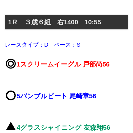
1Ｒ ３歳６組 右1400 10:55
レースタイプ：D ペース：S
1スクリームイーグル 戸部尚56
5バンブルビート 尾崎章56
4グラスシャイニング 友森翔56