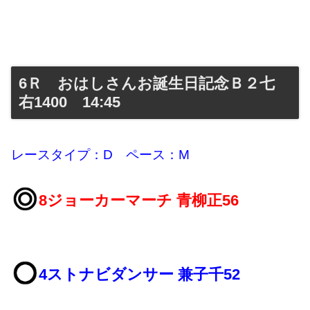
6Ｒ おはしさんお誕生日記念Ｂ２七
右1400 14:45
レースタイプ：D ペース：M
8ジョーカーマーチ 青柳正56
4ストナビダンサー 兼子千52