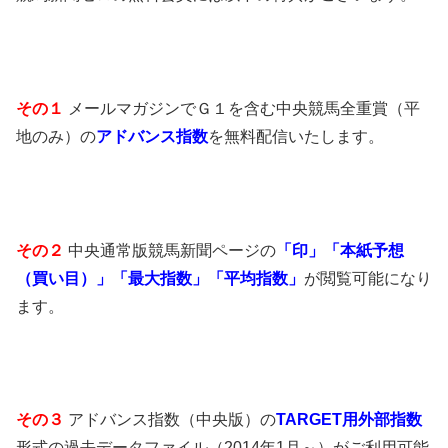
その１
メールマガジンでＧ１を含む中央競馬全重賞（平
地のみ）の
アドバンス指数
を無料配信いたします。
その２
中央通常版競馬新聞ページの
「印」「本紙予想
（買い目）」「最大指数」「平均指数」
が閲覧可能になり
ます。
その３
アドバンス指数（中央版）の
TARGET用外部指数
形式の過去データファイル（2014年1月～）がご利用可能