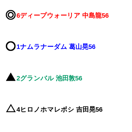
6ディープウォーリア 中島龍56
1ナムラナーダム 葛山晃56
2グランバル 池田敦56
4ヒロノホマレボシ 吉田晃56