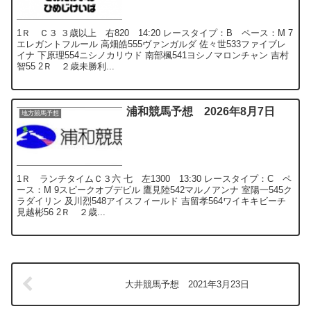
1Ｒ Ｃ３ ３歳以上 右820 14:20 レースタイプ：B ペース：M 7
エレガントフルール 高畑皓555ヴァンガルダ 佐々世533ファイブレ
イナ 下原理554ニシノカリウド 南部楓541ヨシノマロンチャン 吉村
智55 2Ｒ ２歳未勝利...
浦和競馬予想 2026年8月7日
地方競馬予想
1Ｒ ランチタイムＣ３六 七 左1300 13:30 レースタイプ：C ペ
ース：M 9スピークオブデビル 鷹見陸542マルノアンナ 室陽一545ク
ラダイリン 及川烈548アイスフィールド 吉留孝564ワイキキビーチ
見越彬56 2Ｒ ２歳...
大井競馬予想 2021年3月23日