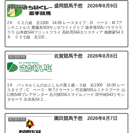
盛岡競馬予想 2026年8月9日
地方競馬予想
2Ｒ Ｃ２八組 左1200 14:05 レースタイプ：D ペース：M 7ア
ンテニトルス 齋藤友503サンホワイトクリフ 坂井瑛555バララララ
ララ 山本政544フリットフライ 高松亮566カリスティア 南郷家54 3
Ｒ Ｃ２七組 左120...
佐賀競馬予想 2026年8月8日
地方競馬予想
1Ｒ パッカルくんのおとしもの賞２歳－３組 右1300 16:00 レー
スタイプ：C ペース：M 7クラーケン 竹吉徹555ルミナスブーケ 山
口勲548プレアサンダー 石川慎556スマイルノード 田中純543リモン
タセーラ 出水拓54 2...
園田競馬予想 2026年8月7日
地方競馬予想