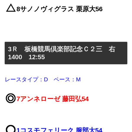
8サノノヴィグラス 栗原大56
3Ｒ 板橋競馬倶楽部記念Ｃ２三 右
1400 12:55
レースタイプ：D ペース：M
7アンネローゼ 藤田弘54
1コスモフェリーク 服部大54