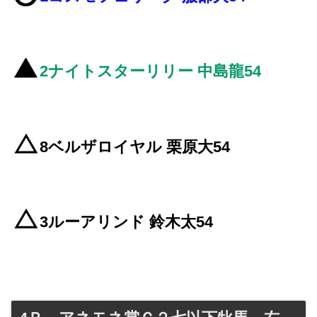
2ナイトスターリリー 中島龍54
8ベルザロイヤル 栗原大54
3ルーアリンド 鈴木太54