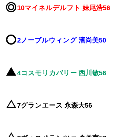
10マイネルデルフト 妹尾浩56
2ノーブルウィング 濱尚美50
4コスモリカバリー 西川敏56
7グランエース 永森大56