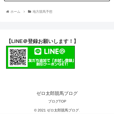
ホーム
地方競馬予想
【LINE＠登録お願いします！】
ゼロ太郎競馬ブログ
ブログTOP
© 2021 ゼロ太郎競馬ブログ.