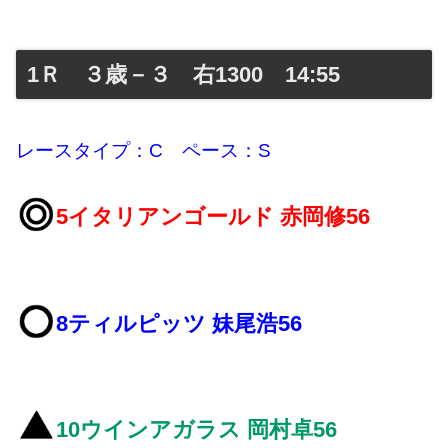
1Ｒ ３歳－３ 右1300 14:55
レースタイプ：C ペース：S
5イタリアンゴールド 赤岡修56
8ティルピッツ 妹尾浩56
10ウインアガラス 岡村卓56