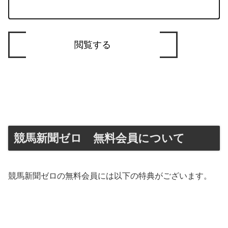
競馬新聞ゼロ 無料会員について
競馬新聞ゼロの無料会員には以下の特典がございます。