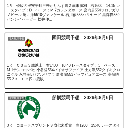
1Ｒ 優駿の里安平町早来かりんず賞２歳未勝利 右1600 14:15 レ
ースタイプ：D ペース：M 7カレンダホース 宮内勇554フロアガリ
ノビール 亀井洋5510ヴァンケール 石川倭555ハリヤード 黒澤愛559
バンシイハーピー 松井伸...
園田競馬予想 2026年8月6日
地方競馬予想
1Ｒ Ｃ３三３歳以上 右1400 10:40 レースタイプ：C ペース：
M 1テンコウバヒ 小谷哲564バイオサファイア 土方颯552タイキクロ
ニクル 永井孝577アルリフラ 廣瀬航553ビップピュアエース 高畑皓
55 2Ｒ Ｃ２四３歳以...
船橋競馬予想 2026年8月6日
地方競馬予想
3Ｒ コヨーテスプリント３歳七未受賞 左1200 15:40 レースタイ