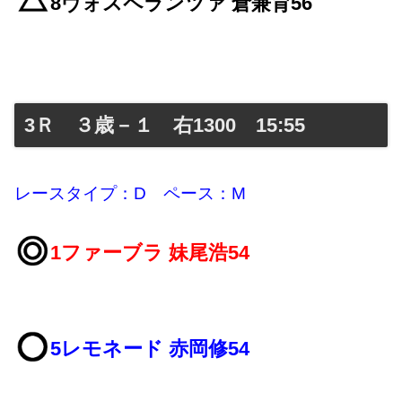
8ヴォスペランツァ 倉兼育56
3Ｒ ３歳－１ 右1300 15:55
レースタイプ：D ペース：M
1ファーブラ 妹尾浩54
5レモネード 赤岡修54