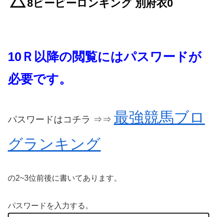
8ビービーロンギング 別府衣0
10Ｒ以降の閲覧にはパスワードが
必要です。
最強競馬ブロ
パスワードはコチラ ⇒⇒
グランキング
の2~3位前後に書いてあります。
パスワードを入力する。