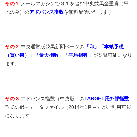
その１
メールマガジンでＧ１を含む中央競馬全重賞（平
地のみ）の
アドバンス指数
を無料配信いたします。
その２
中央通常版競馬新聞ページの
「印」「本紙予想
（買い目）」「最大指数」「平均指数」
が閲覧可能になり
ます。
その３
アドバンス指数（中央版）の
TARGET用外部指数
形式の過去データファイル（2014年1月～）がご利用可能
になります。