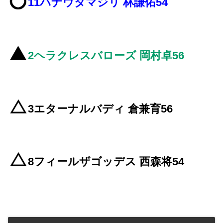
11ハナウタマジリ 林謙佑54
2ヘラクレスバローズ 岡村卓56
3エターナルバディ 倉兼育56
8フィールザゴッデス 西森将54