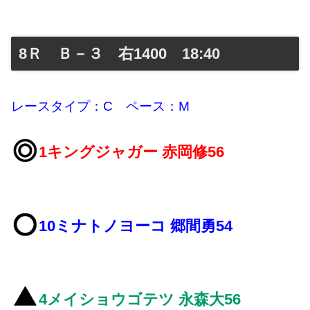
8Ｒ Ｂ－３ 右1400 18:40
レースタイプ：C ペース：M
1キングジャガー 赤岡修56
10ミナトノヨーコ 郷間勇54
4メイショウゴテツ 永森大56