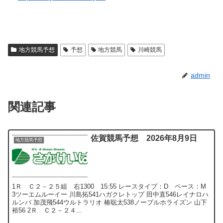
地方競馬予想
予想
地方競馬
川崎競馬
admin
関連記事
佐賀競馬予想 2026年8月9日
地方競馬予想
1Ｒ Ｃ２－２５組 右1300 15:55 レースタイプ：D ペース：M
3ツーエムルーイー 川島拓541ハガクレトップ 田中直546レイナロハ
ルンバ 加茂飛544ウルトラリオ 椿聡太538ノーブルホライズン 山下
裕56 2Ｒ Ｃ２－２４...