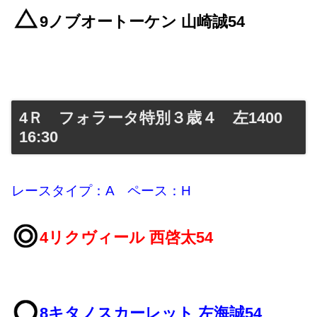
9ノブオートーケン 山崎誠54
4Ｒ フォラータ特別３歳４ 左1400
16:30
レースタイプ：A ペース：H
4リクヴィール 西啓太54
8キタノスカーレット 左海誠54