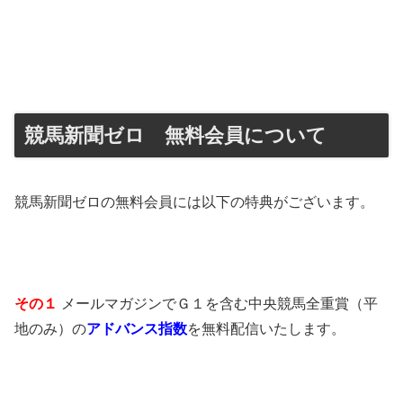
競馬新聞ゼロ 無料会員について
競馬新聞ゼロの無料会員には以下の特典がございます。
その１
メールマガジンでＧ１を含む中央競馬全重賞（平
地のみ）の
アドバンス指数
を無料配信いたします。