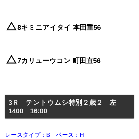
8キミニアイタイ 本田重56
7カリューウコン 町田直56
3Ｒ テントウムシ特別２歳２ 左
1400 16:00
レースタイプ：B ペース：H