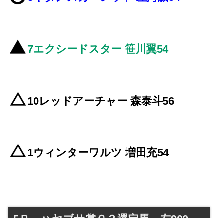
7エクシードスター 笹川翼54
10レッドアーチャー 森泰斗56
1ウィンターワルツ 増田充54