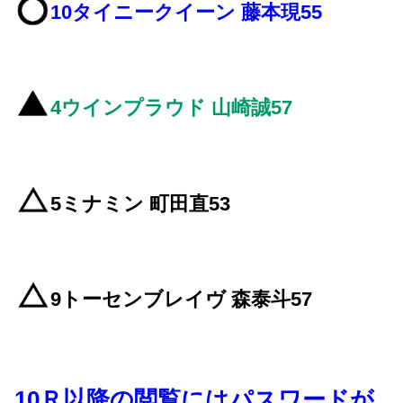
10タイニークイーン 藤本現55
4ウインプラウド 山崎誠57
5ミナミン 町田直53
9トーセンブレイヴ 森泰斗57
10Ｒ以降の閲覧にはパスワードが