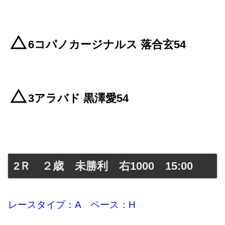
6コパノカージナルス 落合玄54
3アラバド 黒澤愛54
2Ｒ ２歳 未勝利 右1000 15:00
レースタイプ：A ペース：H