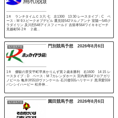
1Ｒ ランチタイムＣ３六 七 左1300 13:30 レースタイプ：C ペ
ース：M 9スピークオブデビル 鷹見陸542マルノアンナ 室陽一545ク
ラダイリン 及川烈548アイスフィールド 吉留孝564ワイキキビーチ
見越彬56 2Ｒ ２歳...
門別競馬予想 2026年8月6日
地方競馬予想
1Ｒ 優駿の里安平町早来かりんず賞２歳未勝利 右1600 14:15 レ
ースタイプ：D ペース：M 7カレンダホース 宮内勇554フロアガリ
ノビール 亀井洋5510ヴァンケール 石川倭555ハリヤード 黒澤愛559
バンシイハーピー 松井伸...
園田競馬予想 2026年8月6日
地方競馬予想