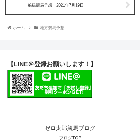
船橋競馬予想 2021年7月19日
ホーム
地方競馬予想
【LINE＠登録お願いします！】
ゼロ太郎競馬ブログ
ブログTOP