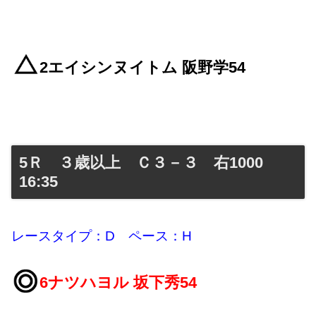
2エイシンヌイトム 阪野学54
5Ｒ ３歳以上 Ｃ３－３ 右1000
16:35
レースタイプ：D ペース：H
6ナツハヨル 坂下秀54