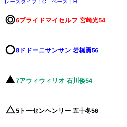
レースタイプ：C ペース：H
6プライドマイセルフ 宮崎光54
8ドドーニサンサン 岩橋勇56
7アウィウィリオ 石川倭54
5トーセンヘンリー 五十冬56