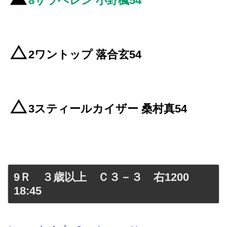
8サラヘレン 小野楓54
2ワントップ 落合玄54
3スティールカイザー 桑村真54
9Ｒ ３歳以上 Ｃ３－３ 右1200
18:45