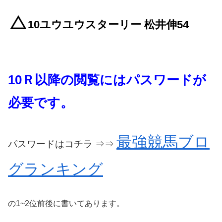
10ユウユウスターリー 松井伸54
10Ｒ以降の閲覧にはパスワードが
必要です。
最強競馬ブロ
パスワードはコチラ ⇒⇒
グランキング
の1~2位前後に書いてあります。