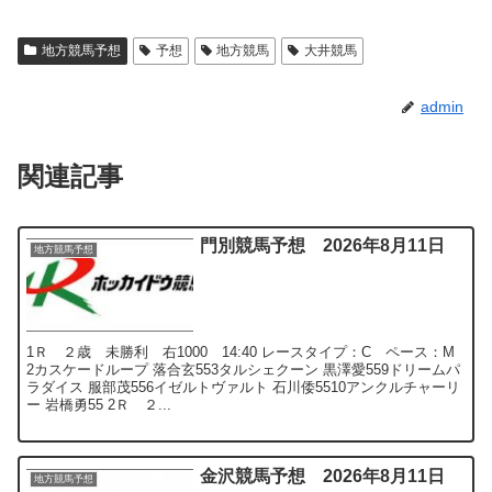
地方競馬予想
予想
地方競馬
大井競馬
admin
関連記事
門別競馬予想 2026年8月11日
地方競馬予想
1Ｒ ２歳 未勝利 右1000 14:40 レースタイプ：C ペース：M
2カスケードループ 落合玄553タルシェクーン 黒澤愛559ドリームパ
ラダイス 服部茂556イゼルトヴァルト 石川倭5510アンクルチャーリ
ー 岩橋勇55 2Ｒ ２...
金沢競馬予想 2026年8月11日
地方競馬予想