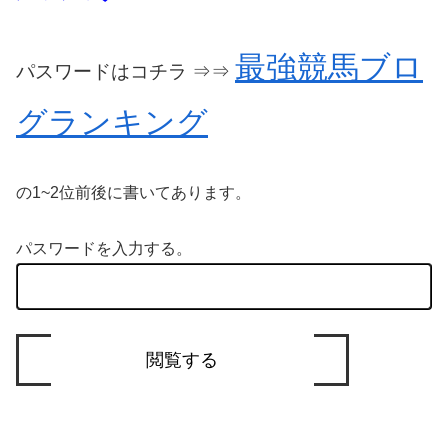
最強競馬ブロ
パスワードはコチラ ⇒⇒
グランキング
の1~2位前後に書いてあります。
パスワードを入力する。