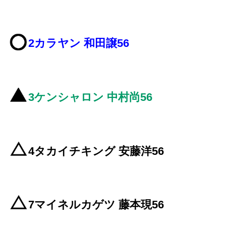
2カラヤン 和田譲56
3ケンシャロン 中村尚56
4タカイチキング 安藤洋56
7マイネルカゲツ 藤本現56