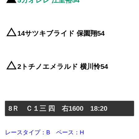
5カオレレ 江里裕54
14サツキブライド 保園翔54
2トチノエメラルド 横川怜54
8Ｒ Ｃ１三 四 右1600 18:20
レースタイプ：B ペース：H