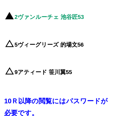
2ヴァンルーチェ 池谷匠53
5ヴィーグリーズ 的場文56
9アティード 笹川翼55
10Ｒ以降の閲覧にはパスワードが
必要です。