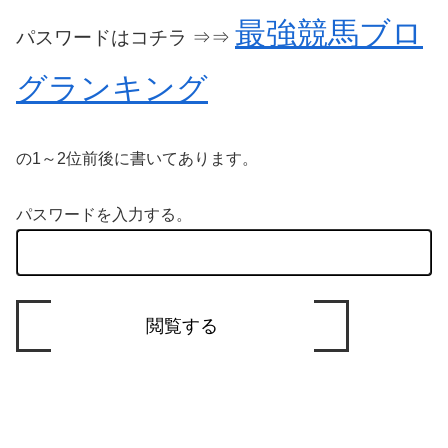
最強競馬ブロ
パスワードはコチラ ⇒⇒
グランキング
の1～2位前後に書いてあります。
パスワードを入力する。