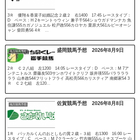
3Ｒ 優翔＆香菜子結婚記念２歳２ 右1400 17:45 レースタイプ：
D ペース：H 2キーントゥウィン 兼子千564ショウガドマンナカ 魚
住謙555カガノジュエル 松戸政556カロヤカ 栗原大561ルビーオーシ
ャン 柴田勇56 4Ｒ ...
盛岡競馬予想 2026年8月9日
地方競馬予想
2Ｒ Ｃ２八組 左1200 14:05 レースタイプ：D ペース：M 7ア
ンテニトルス 齋藤友503サンホワイトクリフ 坂井瑛555バララララ
ララ 山本政544フリットフライ 高松亮566カリスティア 南郷家54 3
Ｒ Ｃ２七組 左120...
佐賀競馬予想 2026年8月8日
地方競馬予想
1Ｒ パッカルくんのおとしもの賞２歳－３組 右1300 16:00 レー
スタイプ：C ペース：M 7クラーケン 竹吉徹555ルミナスブーケ 山