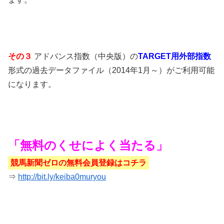
その３
アドバンス指数（中央版）の
TARGET用外部指数
形式の過去データファイル（2014年1月～）がご利用可能
になります。
「無料のくせによく当たる」
競馬新聞ゼロの無料会員登録はコチラ
⇒
http://bit.ly/keiba0muryou