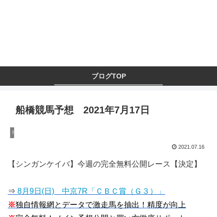
ブログTOP
船橋競馬予想 2021年7月17日
地方競馬予想
2021.07.16
【シンガンケイバ】今週の完全無料公開レース【決定】
⇒
8月9日(日) 中京7R「ＣＢＣ賞（Ｇ３）」
※
独自情報網とデータで激走馬を抽出！精度が向上