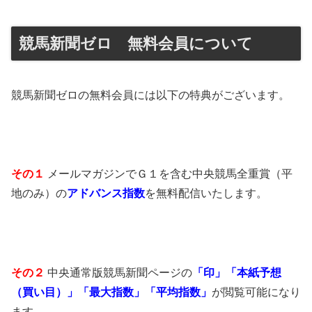
競馬新聞ゼロ 無料会員について
競馬新聞ゼロの無料会員には以下の特典がございます。
その１
メールマガジンでＧ１を含む中央競馬全重賞（平
地のみ）の
アドバンス指数
を無料配信いたします。
その２
中央通常版競馬新聞ページの
「印」「本紙予想
（買い目）」「最大指数」「平均指数」
が閲覧可能になり
ます。