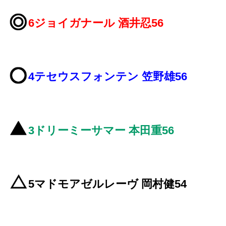
6ジョイガナール 酒井忍56
4テセウスフォンテン 笠野雄56
3ドリーミーサマー 本田重56
5マドモアゼルレーヴ 岡村健54