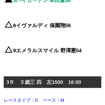
3ハイガーデン 本田重54
6イヴァルディ 保園翔56
9エメラルスマイル 野澤憲54
3Ｒ ３歳三 四 左1500 16:00
レースタイプ：D ペース：M