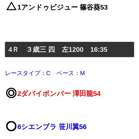
1アンドゥビジュー 篠谷葵53
4Ｒ ３歳三 四 左1200 16:35
レースタイプ：C ペース：M
2ダバイボンバー 澤田龍54
6シエンブラ 笹川翼56