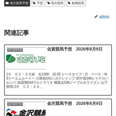
地方競馬予想
予想
地方競馬
船橋競馬
admin
関連記事
佐賀競馬予想 2026年8月9日
地方競馬予想
1Ｒ Ｃ２－２５組 右1300 15:55 レースタイプ：D ペース：M
3ツーエムルーイー 川島拓541ハガクレトップ 田中直546レイナロハ
ルンバ 加茂飛544ウルトラリオ 椿聡太538ノーブルホライズン 山下
裕56 2Ｒ Ｃ２－２４...
金沢競馬予想 2026年8月9日
地方競馬予想