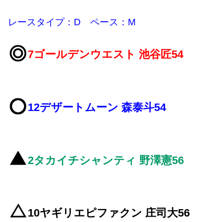
レースタイプ：D ペース：M
7ゴールデンウエスト 池谷匠54
12デザートムーン 森泰斗54
2タカイチシャンティ 野澤憲56
10ヤギリエピファクン 庄司大56