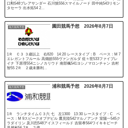
口勲548プレアサンダー 石川慎556スマイルノード 田中純543リモン
タセーラ 出水拓54 2...
園田競馬予想 2026年8月7日
地方競馬予想
1Ｒ Ｃ３ ３歳以上 右820 14:20 レースタイプ：B ペース：M 7
エレガントフルール 高畑皓555ヴァンガルダ 佐々世533ファイブレ
イナ 下原理554ニシノカリウド 南部楓541ヨシノマロンチャン 吉村
智55 2Ｒ ２歳未勝利...
浦和競馬予想 2026年8月7日
地方競馬予想
1Ｒ ランチタイムＣ３六 七 左1300 13:30 レースタイプ：C ペ
ース：M 9スピークオブデビル 鷹見陸542マルノアンナ 室陽一545ク
ラダイリン 及川烈548アイスフィールド 吉留孝564ワイキキビーチ
見越彬56 2Ｒ ２歳...