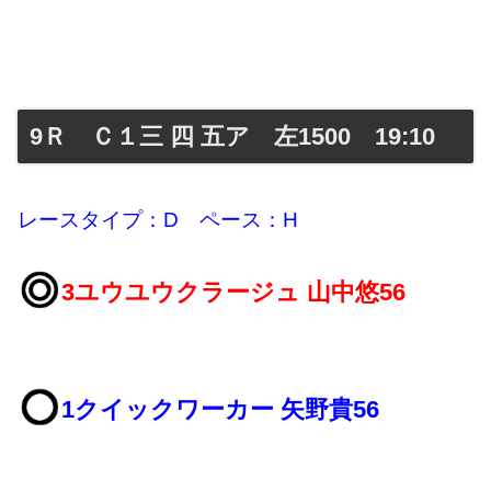
9Ｒ Ｃ１三 四 五ア 左1500 19:10
レースタイプ：D ペース：H
3ユウユウクラージュ 山中悠56
1クイックワーカー 矢野貴56