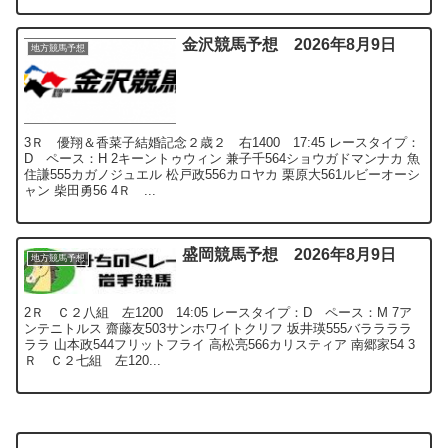
金沢競馬予想 2026年8月9日
地方競馬予想
3Ｒ 優翔＆香菜子結婚記念２歳２ 右1400 17:45 レースタイプ：
D ペース：H 2キーントゥウィン 兼子千564ショウガドマンナカ 魚
住謙555カガノジュエル 松戸政556カロヤカ 栗原大561ルビーオーシ
ャン 柴田勇56 4Ｒ ...
盛岡競馬予想 2026年8月9日
地方競馬予想
2Ｒ Ｃ２八組 左1200 14:05 レースタイプ：D ペース：M 7ア
ンテニトルス 齋藤友503サンホワイトクリフ 坂井瑛555バララララ
ララ 山本政544フリットフライ 高松亮566カリスティア 南郷家54 3
Ｒ Ｃ２七組 左120...