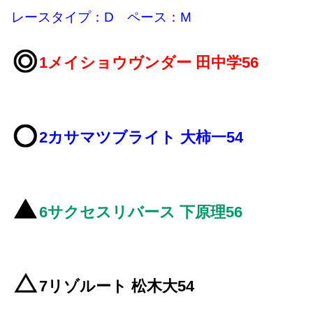
レースタイプ：D ペース：M
1メイショウヴンダー 田中学56
2カサマツブライト 大柿一54
6サクセスリバース 下原理56
7リゾルート 松木大54