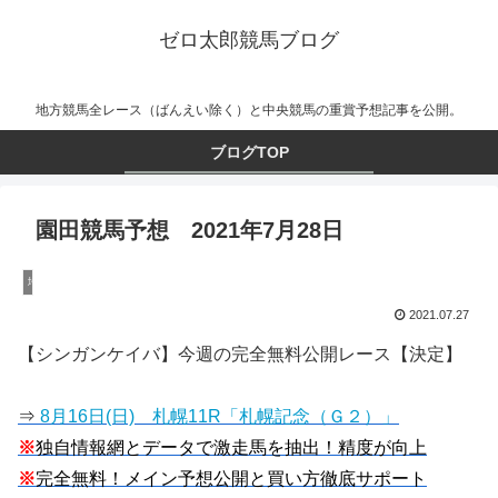
ゼロ太郎競馬ブログ
地方競馬全レース（ばんえい除く）と中央競馬の重賞予想記事を公開。
ブログTOP
園田競馬予想 2021年7月28日
地方競馬予想
2021.07.27
【シンガンケイバ】今週の完全無料公開レース【決定】
⇒
8月16日(日) 札幌11R「札幌記念（Ｇ２）」
※
独自情報網とデータで激走馬を抽出！精度が向上
※
完全無料！メイン予想公開と買い方徹底サポート