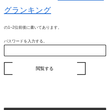
グランキング
の1~2位前後に書いてあります。
パスワードを入力する。