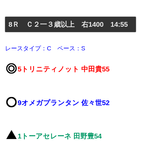
8Ｒ Ｃ２一３歳以上 右1400 14:55
レースタイプ：C ペース：S
5トリニティノット 中田貴55
9オメガプランタン 佐々世52
1トーアセレーネ 田野豊54