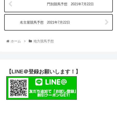
門別競馬予想 2021年7月22日
名古屋競馬予想 2021年7月22日
ホーム
地方競馬予想
【LINE＠登録お願いします！】