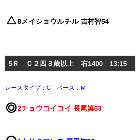
8メイショウルチル 吉村智54
5Ｒ Ｃ２四３歳以上 右1400 13:15
レースタイプ：C ペース：M
2チョウコイコイ 長尾翼53