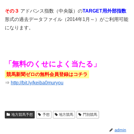
その３
アドバンス指数（中央版）の
TARGET用外部指数
形式の過去データファイル（2014年1月～）がご利用可能
になります。
「無料のくせによく当たる」
競馬新聞ゼロの無料会員登録はコチラ
⇒
http://bit.ly/keiba0muryou
地方競馬予想
予想
地方競馬
門別競馬
admin