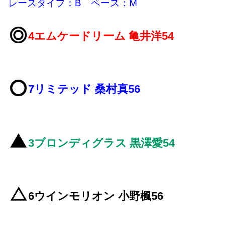
レースタイプ：B ペース：M
4エムケードリーム 亀井洋54
7リミテッド 桑村真56
3ブロンディグラス 黒澤愛54
6ウインモリオン 小野楓56