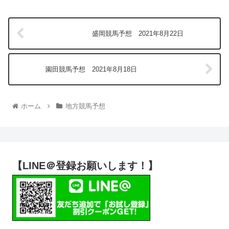
盛岡競馬予想 2021年8月22日
園田競馬予想 2021年8月18日
ホーム
地方競馬予想
【LINE＠登録お願いします！】