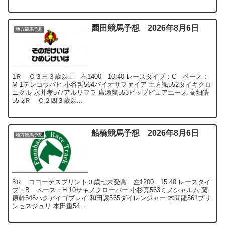
園田競馬予想 2026年8月6日
地方競馬予想
1Ｒ Ｃ３三３歳以上 右1400 10:40 レースタイプ：C ペース：
M 1テンコウバヒ 小谷哲564バイオサファイア 土方颯552タイキクロ
ニクル 永井孝577アルリフラ 廣瀬航553ビップピュアエース 高畑皓
55 2Ｒ Ｃ２四３歳以...
船橋競馬予想 2026年8月6日
地方競馬予想
3Ｒ コヨーテスプリント３歳七未受賞 左1200 15:40 レースタイ
プ：B ペース：H 10サキノクローバー 小杉亮563ミノシャルム 藤
原幹548ハクアイゴブレイ 和田譲565ダイレンジャー 木間龍561プリ
ンセスジュリ 本田重54...