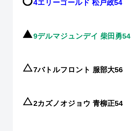
4エリーゴールド 松戸政54
9デルマジュンデイ 柴田勇54
7バトルフロント 服部大56
2カズノオジョウ 青柳正54