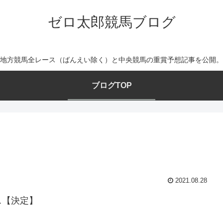
ゼロ太郎競馬ブログ
地方競馬全レース（ばんえい除く）と中央競馬の重賞予想記事を公開。
ブログTOP
2021.08.28
ス【決定】