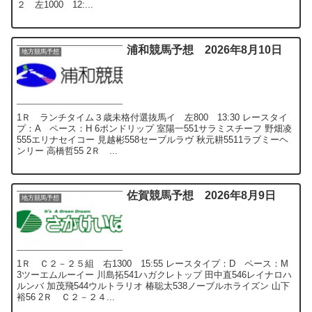
２ 左1000 12:...
浦和競馬予想 2026年8月10日
地方競馬予想
1Ｒ ランチタイム３歳未格付選抜馬イ 左800 13:30 レースタイ
プ：A ペース：H 6ポンドリップ 室陽一551サラミスチーフ 野畑凌
555エリナセイコー 見越彬558セーブルラヴ 秋元耕5511ラブミーヘ
ンリー 高橋哲55 2Ｒ ...
佐賀競馬予想 2026年8月9日
地方競馬予想
1Ｒ Ｃ２－２５組 右1300 15:55 レースタイプ：D ペース：M
3ツーエムルーイー 川島拓541ハガクレトップ 田中直546レイナロハ
ルンバ 加茂飛544ウルトラリオ 椿聡太538ノーブルホライズン 山下
裕56 2Ｒ Ｃ２－２４...