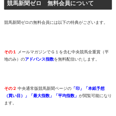
競馬新聞ゼロ 無料会員について
競馬新聞ゼロの無料会員には以下の特典がございます。
その１
メールマガジンでＧ１を含む中央競馬全重賞（平
地のみ）の
アドバンス指数
を無料配信いたします。
その２
中央通常版競馬新聞ページの
「印」「本紙予想
（買い目）」「最大指数」「平均指数」
が閲覧可能になり
ます。