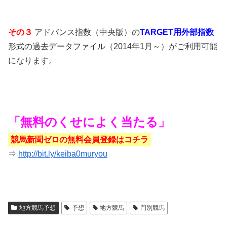
その３
アドバンス指数（中央版）の
TARGET用外部指数
形式の過去データファイル（2014年1月～）がご利用可能
になります。
「無料のくせによく当たる」
競馬新聞ゼロの無料会員登録はコチラ
⇒
http://bit.ly/keiba0muryou
地方競馬予想
予想
地方競馬
門別競馬