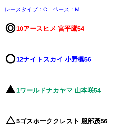
レースタイプ：C ペース：M
10アースヒメ 宮平鷹54
12ナイトスカイ 小野楓56
1ワールドナカヤマ 山本咲54
5ゴスホーククレスト 服部茂56