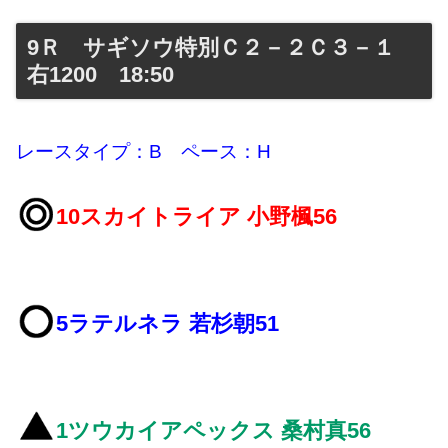
9Ｒ サギソウ特別Ｃ２－２Ｃ３－１
右1200 18:50
レースタイプ：B ペース：H
10スカイトライア 小野楓56
5ラテルネラ 若杉朝51
1ツウカイアペックス 桑村真56