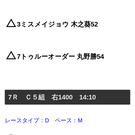
3ミスメイジョウ 木之葵52
7トゥルーオーダー 丸野勝54
7Ｒ Ｃ５組 右1400 14:10
レースタイプ：D ペース：M