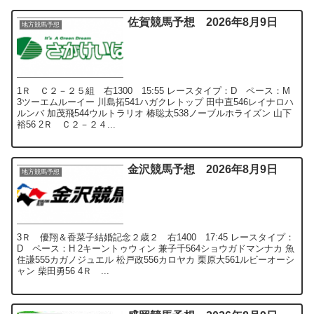
佐賀競馬予想 2026年8月9日
地方競馬予想
1Ｒ Ｃ２－２５組 右1300 15:55 レースタイプ：D ペース：M
3ツーエムルーイー 川島拓541ハガクレトップ 田中直546レイナロハ
ルンバ 加茂飛544ウルトラリオ 椿聡太538ノーブルホライズン 山下
裕56 2Ｒ Ｃ２－２４...
金沢競馬予想 2026年8月9日
地方競馬予想
3Ｒ 優翔＆香菜子結婚記念２歳２ 右1400 17:45 レースタイプ：
D ペース：H 2キーントゥウィン 兼子千564ショウガドマンナカ 魚
住謙555カガノジュエル 松戸政556カロヤカ 栗原大561ルビーオーシ
ャン 柴田勇56 4Ｒ ...