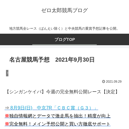
ゼロ太郎競馬ブログ
地方競馬全レース（ばんえい除く）と中央競馬の重賞予想記事を公開。
ブログTOP
名古屋競馬予想 2021年9月30日
地方競馬予想
2021.09.29
【シンガンケイバ】今週の完全無料公開レース【決定】
⇒
8月9日(日) 中京7R「ＣＢＣ賞（Ｇ３）」
※
独自情報網とデータで激走馬を抽出！精度が向上
※
完全無料！メイン予想公開と買い方徹底サポート