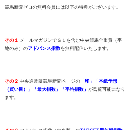
競馬新聞ゼロの無料会員には以下の特典がございます。
その１
メールマガジンでＧ１を含む中央競馬全重賞（平
地のみ）の
アドバンス指数
を無料配信いたします。
その２
中央通常版競馬新聞ページの
「印」「本紙予想
（買い目）」「最大指数」「平均指数」
が閲覧可能になり
ます。