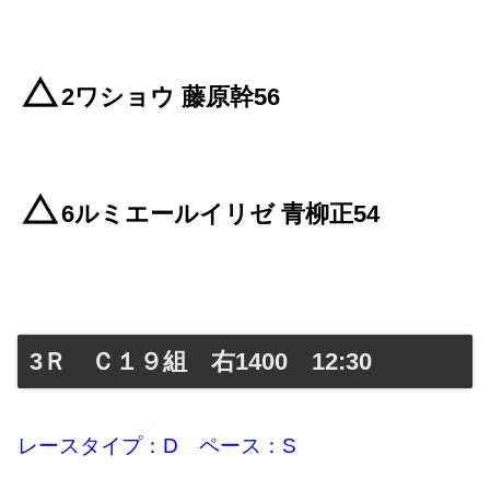
2ワショウ 藤原幹56
6ルミエールイリゼ 青柳正54
3Ｒ Ｃ１９組 右1400 12:30
レースタイプ：D ペース：S