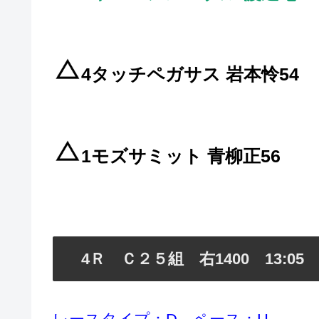
4タッチペガサス 岩本怜54
1モズサミット 青柳正56
4Ｒ Ｃ２５組 右1400 13:05