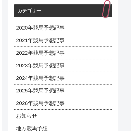
カテゴリー
2020年競馬予想記事
2021年競馬予想記事
2022年競馬予想記事
2023年競馬予想記事
2024年競馬予想記事
2025年競馬予想記事
2026年競馬予想記事
お知らせ
地方競馬予想