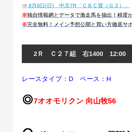
⇒
8月9日(日) 中京7R「ＣＢＣ賞（Ｇ３）」
※
独自情報網とデータで激走馬を抽出！精度
※
完全無料！メイン予想公開と買い方徹底サ
2Ｒ Ｃ２７組 右1400 12:00
レースタイプ：D ペース：H
7オオモリクン 向山牧56