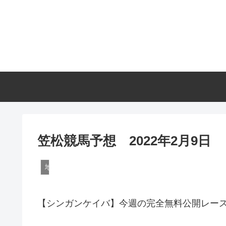
笠松競馬予想 2022年2月9日
地方競馬予想
【シンガンケイバ】今週の完全無料公開レー