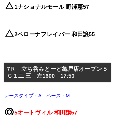
1ナショナルモール 野澤憲57
2ベローナフレイバー 和田譲55
7Ｒ 立ち呑みとーど亀戸店オープン５
Ｃ１二 三 左1600 17:50
レースタイプ：A ペース：M
5オートヴィル 和田譲57