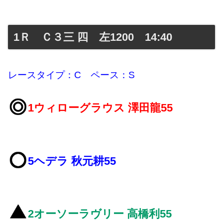
1Ｒ Ｃ３三 四 左1200 14:40
レースタイプ：C ペース：S
1ウィローグラウス 澤田龍55
5ヘデラ 秋元耕55
2オーソーラヴリー 高橋利55