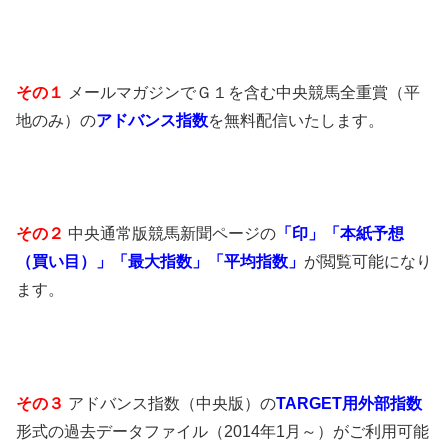
その１
メールマガジンでＧ１を含む中央競馬全重賞（平
地のみ）の
アドバンス指数
を無料配信いたします。
その２
中央通常版競馬新聞ページの
「印」「本紙予想
（買い目）」「最大指数」「平均指数」
が閲覧可能になり
ます。
その３
アドバンス指数（中央版）の
TARGET用外部指数
形式の過去データファイル（2014年1月～）がご利用可能