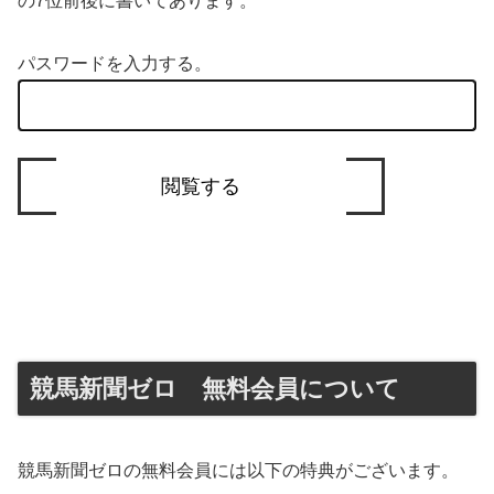
の7位前後に書いてあります。
パスワードを入力する。
競馬新聞ゼロ 無料会員について
競馬新聞ゼロの無料会員には以下の特典がございます。