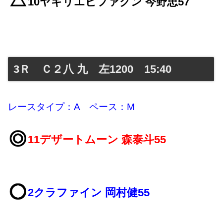
10ヤギリエピファクン 今野忠57
3Ｒ Ｃ２八 九 左1200 15:40
レースタイプ：A ペース：M
11デザートムーン 森泰斗55
2クラファイン 岡村健55