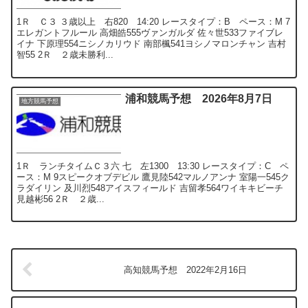
1Ｒ Ｃ３ ３歳以上 右820 14:20 レースタイプ：B ペース：M 7
エレガントフルール 高畑皓555ヴァンガルダ 佐々世533ファイブレ
イナ 下原理554ニシノカリウド 南部楓541ヨシノマロンチャン 吉村
智55 2Ｒ ２歳未勝利...
浦和競馬予想 2026年8月7日
地方競馬予想
1Ｒ ランチタイムＣ３六 七 左1300 13:30 レースタイプ：C ペ
ース：M 9スピークオブデビル 鷹見陸542マルノアンナ 室陽一545ク
ラダイリン 及川烈548アイスフィールド 吉留孝564ワイキキビーチ
見越彬56 2Ｒ ２歳...
高知競馬予想 2022年2月16日