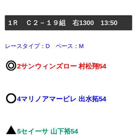
1Ｒ Ｃ２－１９組 右1300 13:50
レースタイプ：D ペース：M
2サンウィンズロー 村松翔54
4マリノアマービレ 出水拓54
5セイーサ 山下裕54