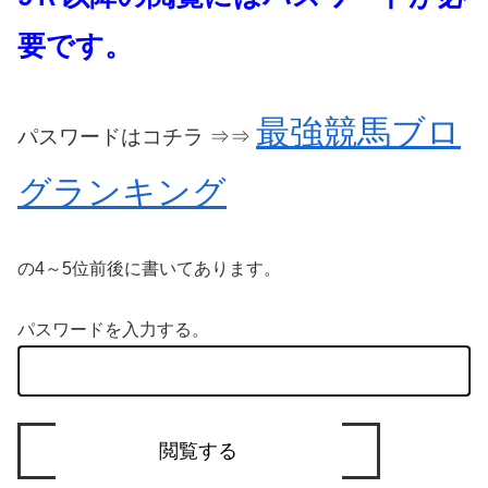
要です。
最強競馬ブロ
パスワードはコチラ ⇒⇒
グランキング
の4～5位前後に書いてあります。
パスワードを入力する。