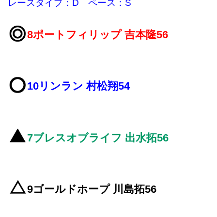
レースタイプ：D ペース：S
8ポートフィリップ 吉本隆56
10リンラン 村松翔54
7ブレスオブライフ 出水拓56
9ゴールドホープ 川島拓56