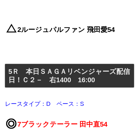
2ルージュパルファン 飛田愛54
5Ｒ 本日ＳＡＧＡリベンジャーズ配信
日！Ｃ２－ 右1400 16:00
レースタイプ：D ペース：S
7ブラックテーラー 田中直54