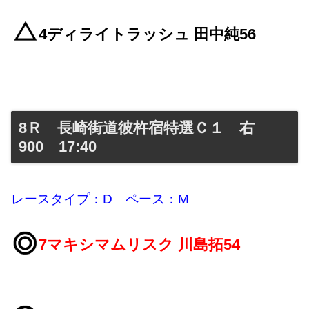
4ディライトラッシュ 田中純56
8Ｒ 長崎街道彼杵宿特選Ｃ１ 右
900 17:40
レースタイプ：D ペース：M
7マキシマムリスク 川島拓54