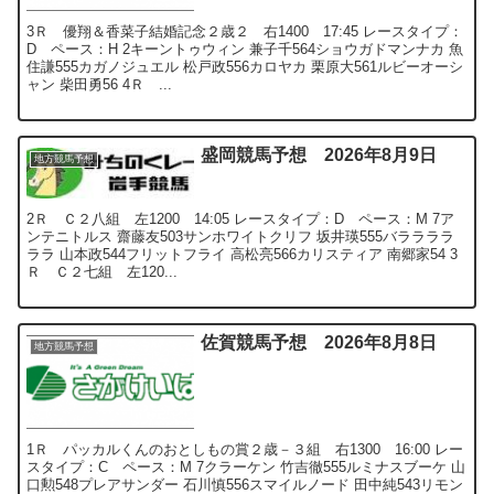
3Ｒ 優翔＆香菜子結婚記念２歳２ 右1400 17:45 レースタイプ：
D ペース：H 2キーントゥウィン 兼子千564ショウガドマンナカ 魚
住謙555カガノジュエル 松戸政556カロヤカ 栗原大561ルビーオーシ
ャン 柴田勇56 4Ｒ ...
盛岡競馬予想 2026年8月9日
地方競馬予想
2Ｒ Ｃ２八組 左1200 14:05 レースタイプ：D ペース：M 7ア
ンテニトルス 齋藤友503サンホワイトクリフ 坂井瑛555バララララ
ララ 山本政544フリットフライ 高松亮566カリスティア 南郷家54 3
Ｒ Ｃ２七組 左120...
佐賀競馬予想 2026年8月8日
地方競馬予想
1Ｒ パッカルくんのおとしもの賞２歳－３組 右1300 16:00 レー
スタイプ：C ペース：M 7クラーケン 竹吉徹555ルミナスブーケ 山
口勲548プレアサンダー 石川慎556スマイルノード 田中純543リモン