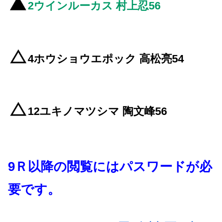
2ウインルーカス 村上忍56
4ホウショウエポック 高松亮54
12ユキノマツシマ 陶文峰56
9Ｒ以降の閲覧にはパスワードが必
要です。