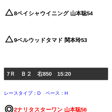
8ペイシャウイニング 山本聡54
9ベルウッドタマド 関本玲53
7Ｒ Ｂ２ 右850 15:20
レースタイプ：D ペース：H
2ナリタスターワン 山本聡56