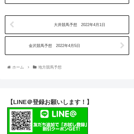
大井競馬予想 2022年4月1日
金沢競馬予想 2022年4月5日
ホーム
地方競馬予想
【LINE＠登録お願いします！】