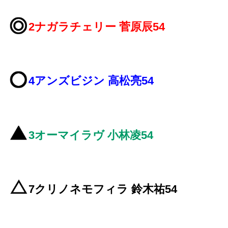
2ナガラチェリー 菅原辰54
4アンズビジン 高松亮54
3オーマイラヴ 小林凌54
7クリノネモフィラ 鈴木祐54