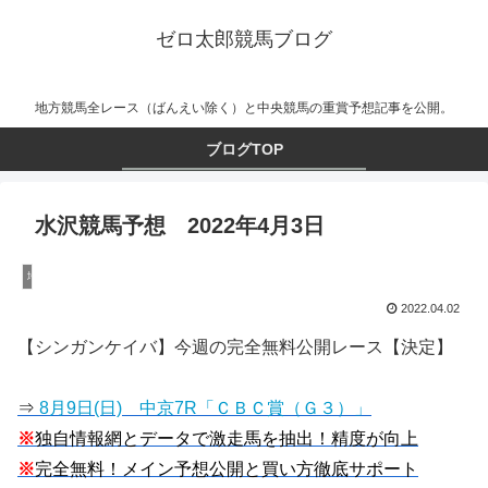
ゼロ太郎競馬ブログ
地方競馬全レース（ばんえい除く）と中央競馬の重賞予想記事を公開。
ブログTOP
水沢競馬予想 2022年4月3日
地方競馬予想
2022.04.02
【シンガンケイバ】今週の完全無料公開レース【決定】
⇒
8月9日(日) 中京7R「ＣＢＣ賞（Ｇ３）」
※
独自情報網とデータで激走馬を抽出！精度が向上
※
完全無料！メイン予想公開と買い方徹底サポート