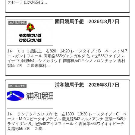
タセーラ 出水拓54 2...
園田競馬予想 2026年8月7日
地方競馬予想
1Ｒ Ｃ３ ３歳以上 右820 14:20 レースタイプ：B ペース：M 7
エレガントフルール 高畑皓555ヴァンガルダ 佐々世533ファイブレ
イナ 下原理554ニシノカリウド 南部楓541ヨシノマロンチャン 吉村
智55 2Ｒ ２歳未勝利...
浦和競馬予想 2026年8月7日
地方競馬予想
1Ｒ ランチタイムＣ３六 七 左1300 13:30 レースタイプ：C ペ
ース：M 9スピークオブデビル 鷹見陸542マルノアンナ 室陽一545ク
ラダイリン 及川烈548アイスフィールド 吉留孝564ワイキキビーチ
見越彬56 2Ｒ ２歳...