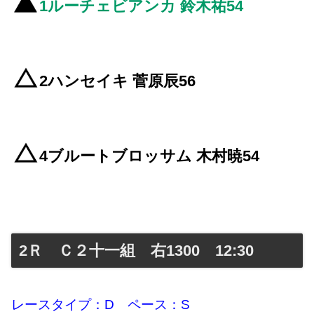
1ルーチェビアンカ 鈴木祐54
2ハンセイキ 菅原辰56
4ブルートブロッサム 木村暁54
2Ｒ Ｃ２十一組 右1300 12:30
レースタイプ：D ペース：S