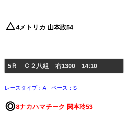
4メトリカ 山本政54
5Ｒ Ｃ２八組 右1300 14:10
レースタイプ：A ペース：S
8ナカハマチーク 関本玲53