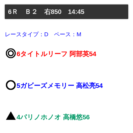
6Ｒ Ｂ２ 右850 14:45
レースタイプ：D ペース：M
6タイトルリーフ 阿部英54
5ガビーズメモリー 高松亮54
4パリノホノオ 高橋悠56