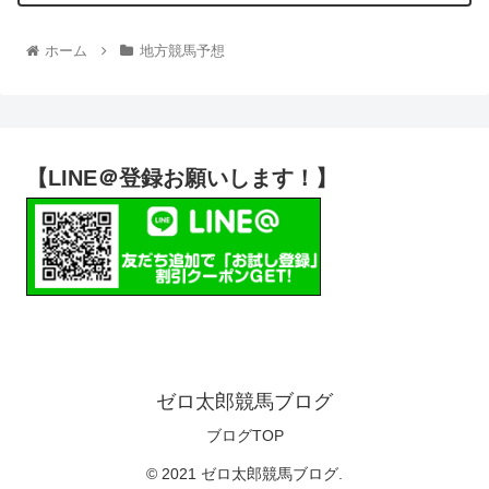
ホーム
地方競馬予想
【LINE＠登録お願いします！】
ゼロ太郎競馬ブログ
ブログTOP
© 2021 ゼロ太郎競馬ブログ.