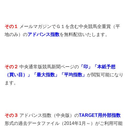
その１
メールマガジンでＧ１を含む中央競馬全重賞（平
地のみ）の
アドバンス指数
を無料配信いたします。
その２
中央通常版競馬新聞ページの
「印」「本紙予想
（買い目）」「最大指数」「平均指数」
が閲覧可能になり
ます。
その３
アドバンス指数（中央版）の
TARGET用外部指数
形式の過去データファイル（2014年1月～）がご利用可能