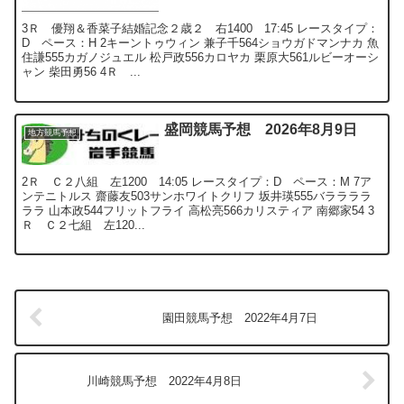
3Ｒ 優翔＆香菜子結婚記念２歳２ 右1400 17:45 レースタイプ：
D ペース：H 2キーントゥウィン 兼子千564ショウガドマンナカ 魚
住謙555カガノジュエル 松戸政556カロヤカ 栗原大561ルビーオーシ
ャン 柴田勇56 4Ｒ ...
盛岡競馬予想 2026年8月9日
地方競馬予想
2Ｒ Ｃ２八組 左1200 14:05 レースタイプ：D ペース：M 7ア
ンテニトルス 齋藤友503サンホワイトクリフ 坂井瑛555バララララ
ララ 山本政544フリットフライ 高松亮566カリスティア 南郷家54 3
Ｒ Ｃ２七組 左120...
園田競馬予想 2022年4月7日
川崎競馬予想 2022年4月8日