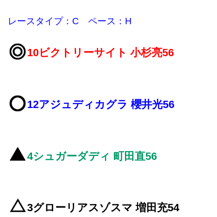
レースタイプ：C ペース：H
10ビクトリーサイト 小杉亮56
12アジュディカグラ 櫻井光56
4シュガーダディ 町田直56
3グローリアスゾスマ 増田充54