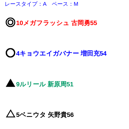
レースタイプ：A ペース：M
10メガフラッシュ 古岡勇55
4キョウエイガバナー 増田充54
9ルリール 新原周51
5ベニウタ 矢野貴56