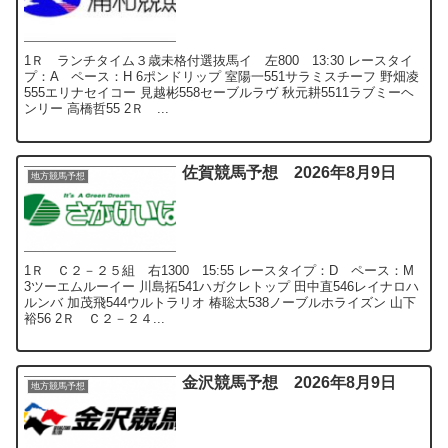
1Ｒ ランチタイム３歳未格付選抜馬イ 左800 13:30 レースタイ
プ：A ペース：H 6ポンドリップ 室陽一551サラミスチーフ 野畑凌
555エリナセイコー 見越彬558セーブルラヴ 秋元耕5511ラブミーヘ
ンリー 高橋哲55 2Ｒ ...
佐賀競馬予想 2026年8月9日
地方競馬予想
1Ｒ Ｃ２－２５組 右1300 15:55 レースタイプ：D ペース：M
3ツーエムルーイー 川島拓541ハガクレトップ 田中直546レイナロハ
ルンバ 加茂飛544ウルトラリオ 椿聡太538ノーブルホライズン 山下
裕56 2Ｒ Ｃ２－２４...
金沢競馬予想 2026年8月9日
地方競馬予想