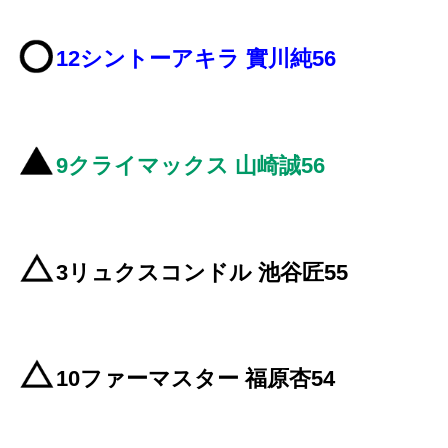
12シントーアキラ 實川純56
9クライマックス 山崎誠56
3リュクスコンドル 池谷匠55
10ファーマスター 福原杏54