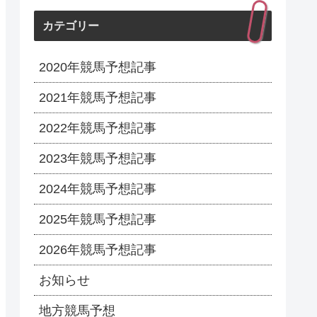
カテゴリー
2020年競馬予想記事
2021年競馬予想記事
2022年競馬予想記事
2023年競馬予想記事
2024年競馬予想記事
2025年競馬予想記事
2026年競馬予想記事
お知らせ
地方競馬予想