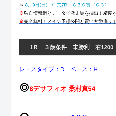
⇒
8月9日(日) 中京7R「ＣＢＣ賞（Ｇ３）」
※
独自情報網とデータで激走馬を抽出！精度
※
完全無料！メイン予想公開と買い方徹底サ
1Ｒ ３歳条件 未勝利 右1200 1
レースタイプ：D ペース：H
8デサフィオ 桑村真54