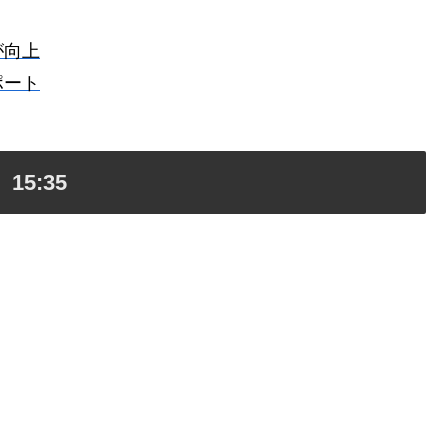
が向上
ポート
5:35