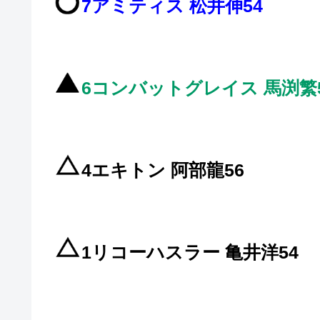
7アミティス 松井伸54
6コンバットグレイス 馬渕繁
4エキトン 阿部龍56
1リコーハスラー 亀井洋54