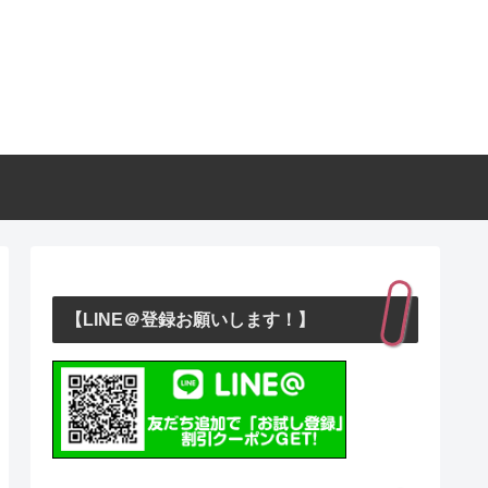
【LINE＠登録お願いします！】