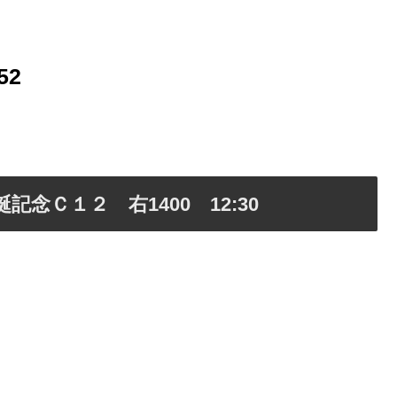
52
念Ｃ１２ 右1400 12:30