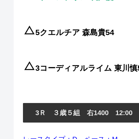
5クエルチア 森島貴54
3コーディアルライム 東川慎
3Ｒ ３歳５組 右1400 12:00