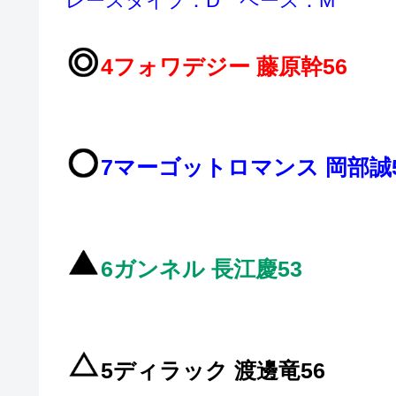
レースタイプ：D ペース：M
4フォワデジー 藤原幹56
7マーゴットロマンス 岡部誠
6ガンネル 長江慶53
5ディラック 渡邊竜56