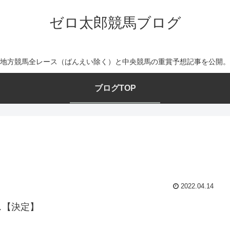
ゼロ太郎競馬ブログ
地方競馬全レース（ばんえい除く）と中央競馬の重賞予想記事を公開。
ブログTOP
2022.04.14
ス【決定】