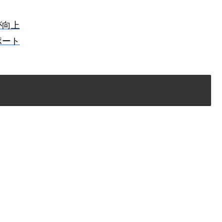
が向上
ポート