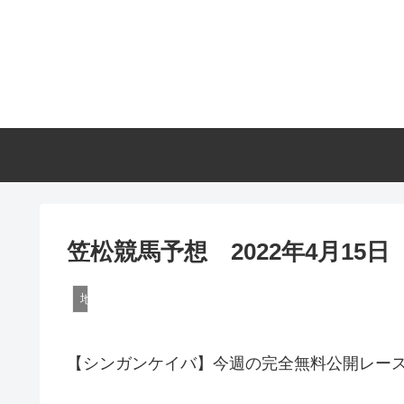
笠松競馬予想 2022年4月15日
地方競馬予想
【シンガンケイバ】今週の完全無料公開レー