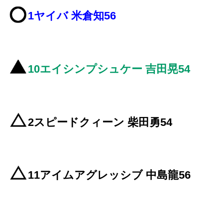
1ヤイバ 米倉知56
10エイシンプシュケー 吉田晃54
2スピードクィーン 柴田勇54
11アイムアグレッシブ 中島龍56