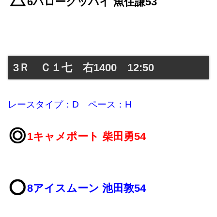
6ハローグッバイ 魚住謙53
3Ｒ Ｃ１七 右1400 12:50
レースタイプ：D ペース：H
1キャメポート 柴田勇54
8アイスムーン 池田敦54