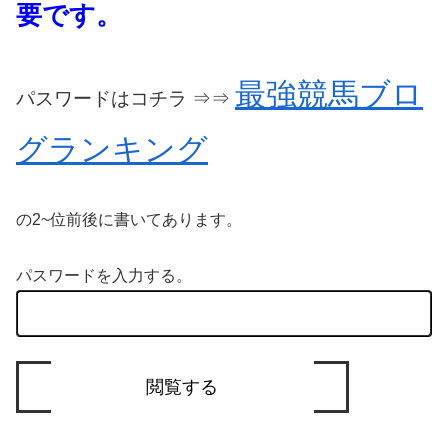
要です。
最強競馬ブロ
パスワードはコチラ ⇒⇒
グランキング
の2~位前後に書いてあります。
パスワードを入力する。