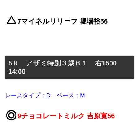
7マイネルリリーフ 堀場裕56
5Ｒ アザミ特別３歳Ｂ１ 右1500
14:00
レースタイプ：D ペース：M
9チョコレートミルク 吉原寛56