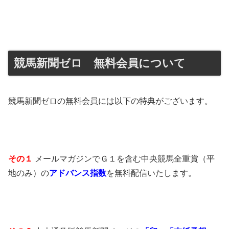
競馬新聞ゼロ 無料会員について
競馬新聞ゼロの無料会員には以下の特典がございます。
その１
メールマガジンでＧ１を含む中央競馬全重賞（平
地のみ）の
アドバンス指数
を無料配信いたします。