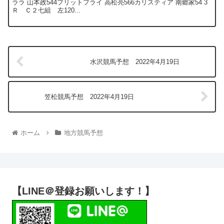
ララ 山本政544フリットフライ 高松亮566カリスティア 南郷家54 3
Ｒ Ｃ２七組 左120...
水沢競馬予想 2022年4月19日
笠松競馬予想 2022年4月19日
ホーム
地方競馬予想
【LINE＠登録お願いします！】