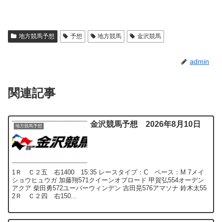
地方競馬予想
予想
地方競馬
金沢競馬
admin
関連記事
金沢競馬予想 2026年8月10日
地方競馬予想
1Ｒ Ｃ２五 右1400 15:35 レースタイプ：C ペース：M 7メイ
ショウヒュウガ 加藤翔571クイーンオブロード 甲賀弘554オーデン
アクア 柴田勇572ユーバーウィンデン 吉田晃576アマソナ 鈴木太55
2Ｒ Ｃ２四 右150...