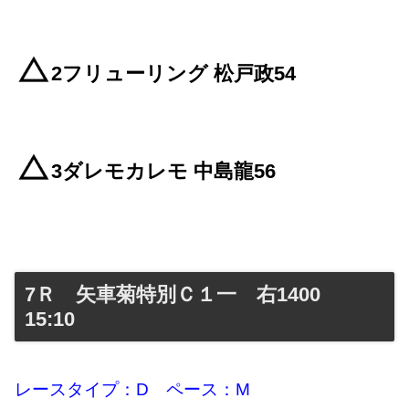
2フリューリング 松戸政54
3ダレモカレモ 中島龍56
7Ｒ 矢車菊特別Ｃ１一 右1400
15:10
レースタイプ：D ペース：M