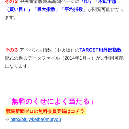
その２
中央通常版競馬新聞ページの
「印」「本紙予想
（買い目）」「最大指数」「平均指数」
が閲覧可能になり
ます。
その３
アドバンス指数（中央版）の
TARGET用外部指数
形式の過去データファイル（2014年1月～）がご利用可能
になります。
「無料のくせによく当たる」
競馬新聞ゼロの無料会員登録はコチラ
⇒
http://bit.ly/keiba0muryou