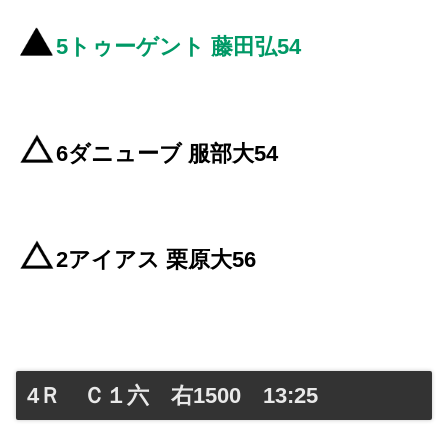
5トゥーゲント 藤田弘54
6ダニューブ 服部大54
2アイアス 栗原大56
4Ｒ Ｃ１六 右1500 13:25