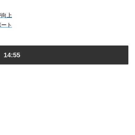
が向上
ポート
4:55