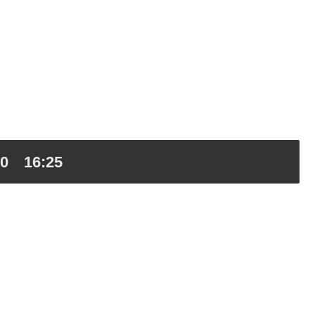
 16:25