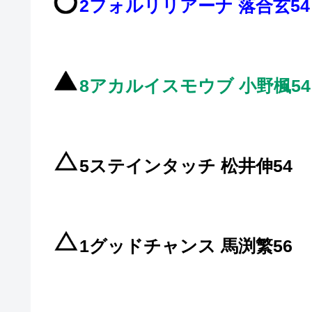
2フォルリリアーナ 落合玄54
8アカルイスモウブ 小野楓54
5ステインタッチ 松井伸54
1グッドチャンス 馬渕繁56