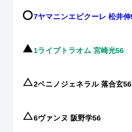
7ヤマニンエピクーレ 松井伸
1ライプトラオム 宮崎光56
2ベニノジェネラル 落合玄56
6ヴァンヌ 阪野学56