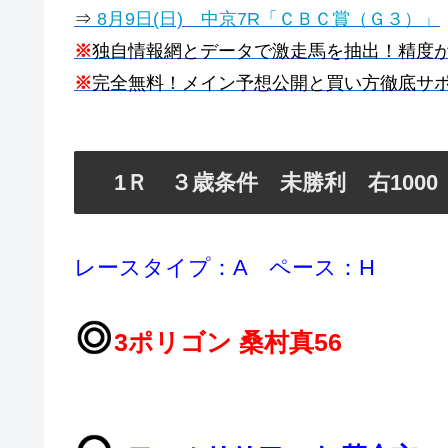
⇒
8月9日(日) 中京7R「ＣＢＣ賞（Ｇ３）」
※
独自情報網とデータで激走馬を抽出！精度
※
完全無料！メイン予想公開と買い方徹底サ
1Ｒ ３歳条件 未勝利 右1000 1
レースタイプ：A ペース：H
3ポリゴン 桑村真56