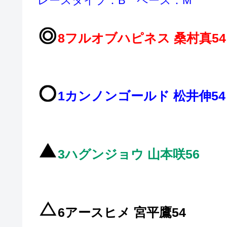
レースタイプ：B ペース：M
8フルオブハピネス 桑村真54
1カンノンゴールド 松井伸54
3ハグンジョウ 山本咲56
6アースヒメ 宮平鷹54