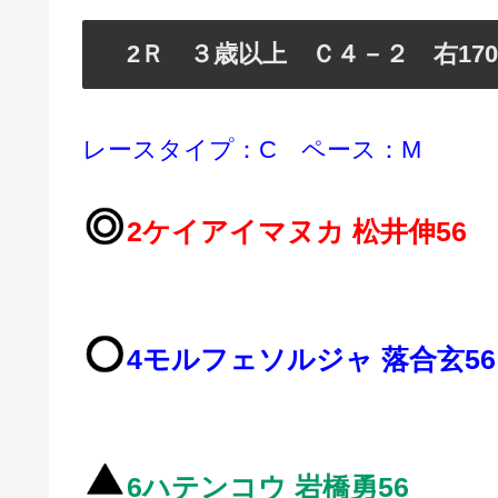
2Ｒ ３歳以上 Ｃ４－２ 右1700
レースタイプ：C ペース：M
2ケイアイマヌカ 松井伸56
4モルフェソルジャ 落合玄56
6ハテンコウ 岩橋勇56