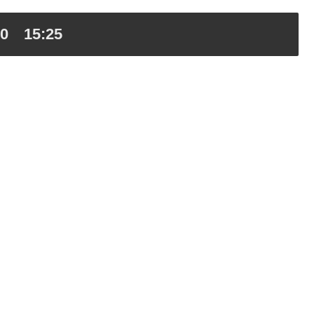
 15:25