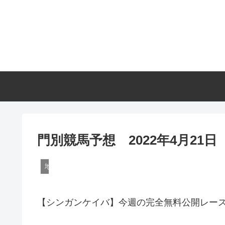
門別競馬予想 2022年4月21日
地方競馬予想
【シンガンケイバ】今週の完全無料公開レー