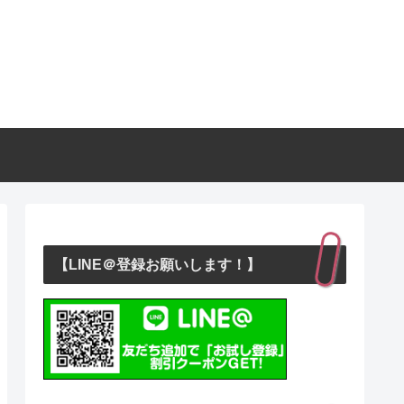
【LINE＠登録お願いします！】