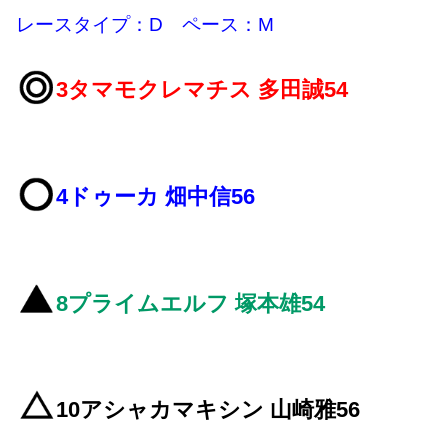
レースタイプ：D ペース：M
3タマモクレマチス 多田誠54
4ドゥーカ 畑中信56
8プライムエルフ 塚本雄54
10アシャカマキシン 山崎雅56