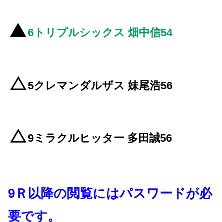
6トリプルシックス 畑中信54
5クレマンダルザス 妹尾浩56
9ミラクルヒッター 多田誠56
9Ｒ以降の閲覧にはパスワードが必
要です。