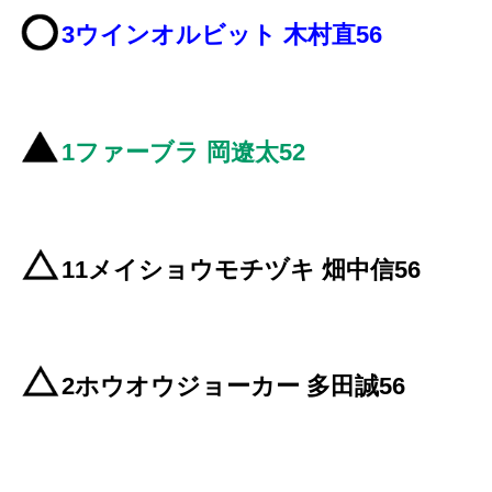
3ウインオルビット 木村直56
1ファーブラ 岡遼太52
11メイショウモチヅキ 畑中信56
2ホウオウジョーカー 多田誠56