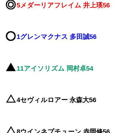
5メダーリアフレイム 井上瑛56
1グレンマクナス 多田誠56
11アイソリズム 岡村卓54
4セヴィルロアー 永森大56
8ウインネプチューン 赤岡修56