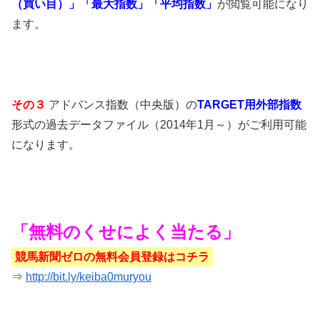
（買い目）」「最大指数」「平均指数」
が閲覧可能になり
ます。
その３
アドバンス指数（中央版）の
TARGET用外部指数
形式の過去データファイル（2014年1月～）がご利用可能
になります。
「無料のくせによく当たる」
競馬新聞ゼロの無料会員登録はコチラ
⇒
http://bit.ly/keiba0muryou