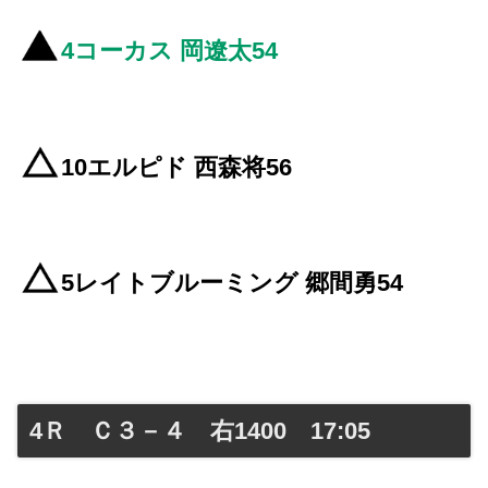
4コーカス 岡遼太54
10エルピド 西森将56
5レイトブルーミング 郷間勇54
4Ｒ Ｃ３－４ 右1400 17:05