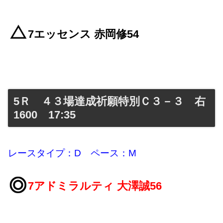
7エッセンス 赤岡修54
5Ｒ ４３場達成祈願特別Ｃ３－３ 右
1600 17:35
レースタイプ：D ペース：M
7アドミラルティ 大澤誠56