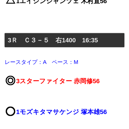
1エイシンシャンツェ 木村直56
3Ｒ Ｃ３－５ 右1400 16:35
レースタイプ：A ペース：M
3スターファイター 赤岡修56
1モズキタマサケンジ 塚本雄56