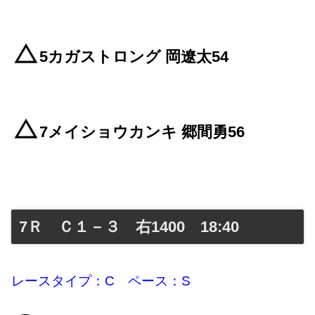
5カガストロング 岡遼太54
7メイショウカンキ 郷間勇56
7Ｒ Ｃ１－３ 右1400 18:40
レースタイプ：C ペース：S